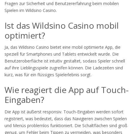
Fragen zur Sicherheit und Benutzererfahrung beim mobilen
Spielen im Wildsino Casino.
Ist das Wildsino Casino mobil
optimiert?
Ja, das Wildsino Casino bietet eine mobil optimierte App, die
speziell für Smartphones und Tablets entwickelt wurde. Die
Benutzeroberfläche ist intuitiv gestaltet, sodass Spieler schnell
auf ihre Lieblingsspiele zugreifen können. Die Ladezeiten sind
kurz, was für ein flüssiges Spielerlebnis sorgt.
Wie reagiert die App auf Touch-
Eingaben?
Die App ist äußerst responsiv. Touch-Eingaben werden sofort
registriert, was bedeutet, dass das Navigieren zwischen Spielen
und Menüs problemlos funktioniert. Die Schaltflächen sind groß
genug, um Fehler beim Tippen zu vermeiden, was besonders