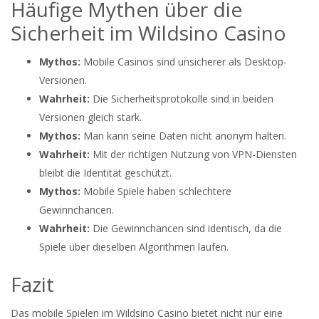
Häufige Mythen über die
Sicherheit im Wildsino Casino
Mythos:
Mobile Casinos sind unsicherer als Desktop-
Versionen.
Wahrheit:
Die Sicherheitsprotokolle sind in beiden
Versionen gleich stark.
Mythos:
Man kann seine Daten nicht anonym halten.
Wahrheit:
Mit der richtigen Nutzung von VPN-Diensten
bleibt die Identität geschützt.
Mythos:
Mobile Spiele haben schlechtere
Gewinnchancen.
Wahrheit:
Die Gewinnchancen sind identisch, da die
Spiele über dieselben Algorithmen laufen.
Fazit
Das mobile Spielen im Wildsino Casino bietet nicht nur eine