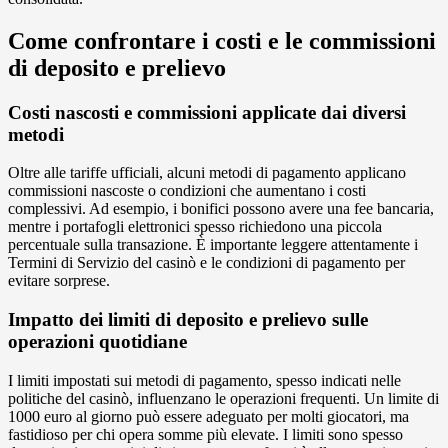
Come confrontare i costi e le commissioni
di deposito e prelievo
Costi nascosti e commissioni applicate dai diversi
metodi
Oltre alle tariffe ufficiali, alcuni metodi di pagamento applicano
commissioni nascoste o condizioni che aumentano i costi
complessivi. Ad esempio, i bonifici possono avere una fee bancaria,
mentre i portafogli elettronici spesso richiedono una piccola
percentuale sulla transazione. È importante leggere attentamente i
Termini di Servizio del casinò e le condizioni di pagamento per
evitare sorprese.
Impatto dei limiti di deposito e prelievo sulle
operazioni quotidiane
I limiti impostati sui metodi di pagamento, spesso indicati nelle
politiche del casinò, influenzano le operazioni frequenti. Un limite di
1000 euro al giorno può essere adeguato per molti giocatori, ma
fastidioso per chi opera somme più elevate. I limiti sono spesso