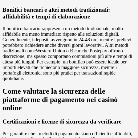
Bonifici bancari e altri metodi tradizionali:
affidabilità e tempi di elaborazione
Il bonifico bancario rappresenta un metodo tradizionale, molto
affidabile ma meno immediato rispetto alle soluzioni digitali.
Generalmente, i depositi avvengono in 24-48 ore, mentre i prelievi
potrebbero richiedere anche diversi giorni lavorativi. Altri metodi
tradizionali comeWestern Union o Ricariche Postepay offrono
discrezione, ma spesso comportano commissioni più alte e tempi di
attesa più lunghi. Per esempio, un bonifico può essere ideale per
importi elevati che richiedono maggiore sicurezza, mentre i
portafogli elettronici sono più pratici per transazioni rapide
quotidiane.
Come valutare la sicurezza delle
piattaforme di pagamento nei casinò
online
Certificazioni e licenze di sicurezza da verificare
Per garantire che i metodi di pagamento siano efficienti e affidabili,