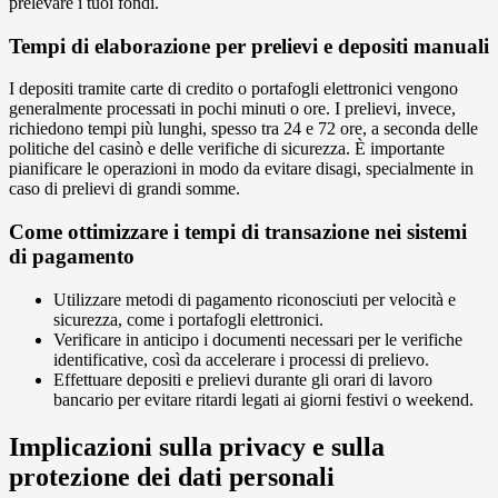
prelevare i tuoi fondi.
Tempi di elaborazione per prelievi e depositi manuali
I depositi tramite carte di credito o portafogli elettronici vengono
generalmente processati in pochi minuti o ore. I prelievi, invece,
richiedono tempi più lunghi, spesso tra 24 e 72 ore, a seconda delle
politiche del casinò e delle verifiche di sicurezza. È importante
pianificare le operazioni in modo da evitare disagi, specialmente in
caso di prelievi di grandi somme.
Come ottimizzare i tempi di transazione nei sistemi
di pagamento
Utilizzare metodi di pagamento riconosciuti per velocità e
sicurezza, come i portafogli elettronici.
Verificare in anticipo i documenti necessari per le verifiche
identificative, così da accelerare i processi di prelievo.
Effettuare depositi e prelievi durante gli orari di lavoro
bancario per evitare ritardi legati ai giorni festivi o weekend.
Implicazioni sulla privacy e sulla
protezione dei dati personali