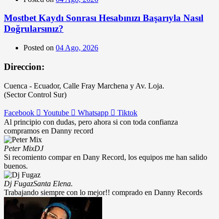
Mostbet Kaydı Sonrası Hesabınızı Başarıyla Nasıl
Doğrularsınız?
Posted on
04 Ago, 2026
Direccion:
Cuenca - Ecuador, Calle Fray Marchena y Av. Loja.
(Sector Control Sur)
Facebook
Youtube
Whatsapp
Tiktok
Al principio con dudas, pero ahora si con toda confianza
compramos en Danny record
Peter Mix
DJ
Si recomiento compar en Dany Record, los equipos me han salido
buenos.
Dj Fugaz
Santa Elena.
Trabajando siempre con lo mejor!! comprado en Danny Records