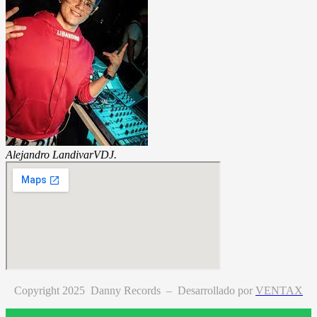
Alejandro Landivar
VDJ.
Copyright 2025 Danny Records –
Desarrollado por
VENTAX