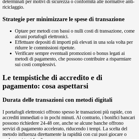
determinati per motivi di sicurezza o conformità alle normative anti-
riciclaggio.
Strategie per minimizzare le spese di transazione
Optare per metodi con bassi o nulli costi di transazione, come
alcuni portafogli elettronici.
Effettuare depositi di importi più elevati in una sola volta per
ridurre le commissioni ripetute.
Verificare sempre eventuali promozioni o bonus legati ai
metodi di pagamento, che possono contribuire a risparmiare
sui costi complessivi.
Le tempistiche di accredito e di
pagamento: cosa aspettarsi
Durata delle transazioni con metodi digitali
I portafogli elettronici offrono spesso le transazioni più rapide, con
accrediti immediati o in pochi minuti. Al contrario, i bonifici bancari
possono richiedere 24-48 ore, anche se alcune banche offrono
servizi di pagamento accelerato, riducendo i tempi. La scelta del
metodo influenza direttamente la rapidità con cui puoi giocare o