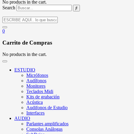
No products in the cart.
Search
0
Carrito de Compras
No products in the cart.
ESTUDIO
Micrófonos
Audífonos
Monitores
Teclados Midi
Kits de grabación
Acústica
Audifonos de Estudio
Interfaces
AUDIO
Parlantes amplificados
Consolas Análogas