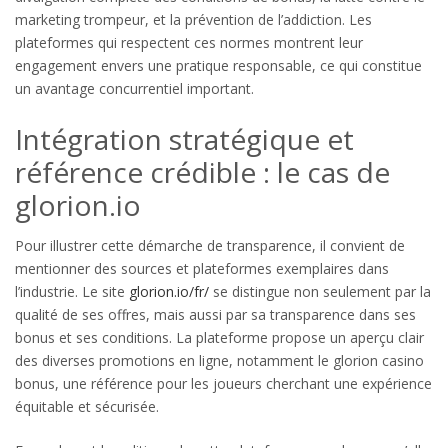
marketing trompeur, et la prévention de l’addiction. Les
plateformes qui respectent ces normes montrent leur
engagement envers une pratique responsable, ce qui constitue
un avantage concurrentiel important.
Intégration stratégique et
référence crédible : le cas de
glorion.io
Pour illustrer cette démarche de transparence, il convient de
mentionner des sources et plateformes exemplaires dans
l’industrie. Le site
glorion.io/fr/
se distingue non seulement par la
qualité de ses offres, mais aussi par sa transparence dans ses
bonus et ses conditions. La plateforme propose un aperçu clair
des diverses promotions en ligne, notamment le glorion casino
bonus, une référence pour les joueurs cherchant une expérience
équitable et sécurisée.