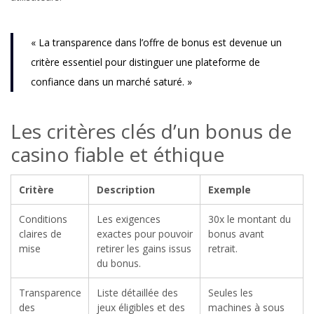
« La transparence dans l’offre de bonus est devenue un
critère essentiel pour distinguer une plateforme de
confiance dans un marché saturé. »
Les critères clés d’un bonus de
casino fiable et éthique
Critère
Description
Exemple
Conditions
Les exigences
30x le montant du
claires de
exactes pour pouvoir
bonus avant
mise
retirer les gains issus
retrait.
du bonus.
Transparence
Liste détaillée des
Seules les
des
jeux éligibles et des
machines à sous