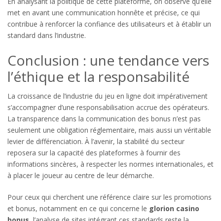
En analysant la politique de cette plateforme, on observe qu’elle
met en avant une communication honnête et précise, ce qui
contribue à renforcer la confiance des utilisateurs et à établir un
standard dans l’industrie.
Conclusion : une tendance vers
l’éthique et la responsabilité
La croissance de l’industrie du jeu en ligne doit impérativement
s’accompagner d’une responsabilisation accrue des opérateurs.
La transparence dans la communication des bonus n’est pas
seulement une obligation réglementaire, mais aussi un véritable
levier de différenciation. À l’avenir, la stabilité du secteur
reposera sur la capacité des plateformes à fournir des
informations sincères, à respecter les normes internationales, et
à placer le joueur au centre de leur démarche.
Pour ceux qui cherchent une référence claire sur les promotions
et bonus, notamment en ce qui concerne le
glorion casino
bonus
, l’analyse de sites intégrant ces standards reste la