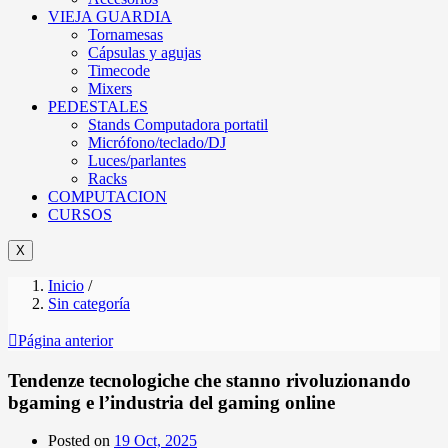
VIEJA GUARDIA
Tornamesas
Cápsulas y agujas
Timecode
Mixers
PEDESTALES
Stands Computadora portatil
Micrófono/teclado/DJ
Luces/parlantes
Racks
COMPUTACION
CURSOS
X
Inicio
/
Sin categoría
Página anterior
Tendenze tecnologiche che stanno rivoluzionando
bgaming e l’industria del gaming online
Posted on
19 Oct, 2025