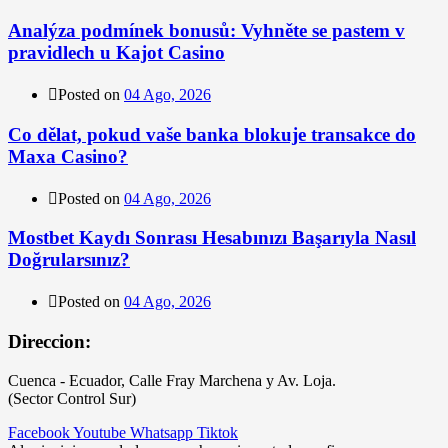
Analýza podmínek bonusů: Vyhněte se pastem v
pravidlech u Kajot Casino
Posted on
04 Ago, 2026
Co dělat, pokud vaše banka blokuje transakce do
Maxa Casino?
Posted on
04 Ago, 2026
Mostbet Kaydı Sonrası Hesabınızı Başarıyla Nasıl
Doğrularsınız?
Posted on
04 Ago, 2026
Direccion:
Cuenca - Ecuador, Calle Fray Marchena y Av. Loja.
(Sector Control Sur)
Facebook
Youtube
Whatsapp
Tiktok