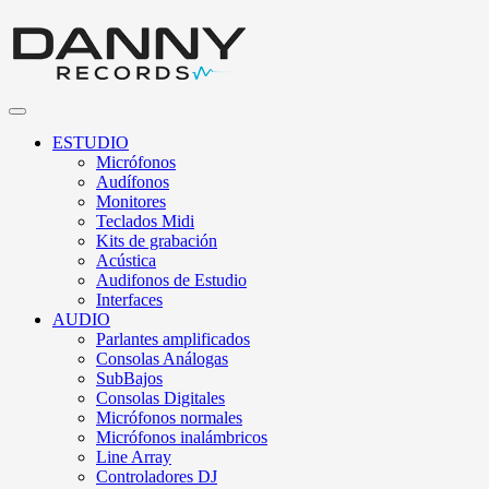
ESTUDIO
Micrófonos
Audífonos
Monitores
Teclados Midi
Kits de grabación
Acústica
Audifonos de Estudio
Interfaces
AUDIO
Parlantes amplificados
Consolas Análogas
SubBajos
Consolas Digitales
Micrófonos normales
Micrófonos inalámbricos
Line Array
Controladores DJ