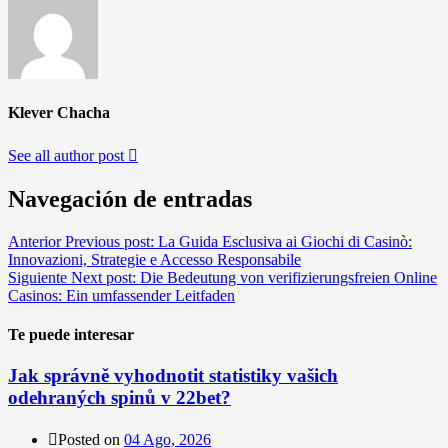
Klever Chacha
See all author post
Navegación de entradas
Anterior
Previous post:
La Guida Esclusiva ai Giochi di Casinò:
Innovazioni, Strategie e Accesso Responsabile
Siguiente
Next post:
Die Bedeutung von verifizierungsfreien Online
Casinos: Ein umfassender Leitfaden
Te puede interesar
Jak správně vyhodnotit statistiky vašich
odehraných spinů v 22bet?
Posted on
04 Ago, 2026