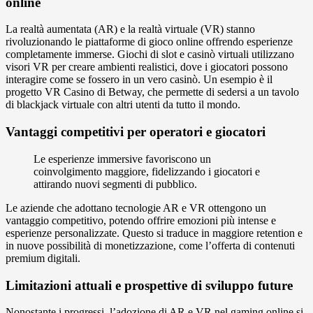
online
La realtà aumentata (AR) e la realtà virtuale (VR) stanno
rivoluzionando le piattaforme di gioco online offrendo esperienze
completamente immerse. Giochi di slot e casinò virtuali utilizzano
visori VR per creare ambienti realistici, dove i giocatori possono
interagire come se fossero in un vero casinò. Un esempio è il
progetto VR Casino di Betway, che permette di sedersi a un tavolo
di blackjack virtuale con altri utenti da tutto il mondo.
Vantaggi competitivi per operatori e giocatori
Le esperienze immersive favoriscono un
coinvolgimento maggiore, fidelizzando i giocatori e
attirando nuovi segmenti di pubblico.
Le aziende che adottano tecnologie AR e VR ottengono un
vantaggio competitivo, potendo offrire emozioni più intense e
esperienze personalizzate. Questo si traduce in maggiore retention e
in nuove possibilità di monetizzazione, come l’offerta di contenuti
premium digitali.
Limitazioni attuali e prospettive di sviluppo future
Nonostante i progressi, l’adozione di AR e VR nel gaming online si