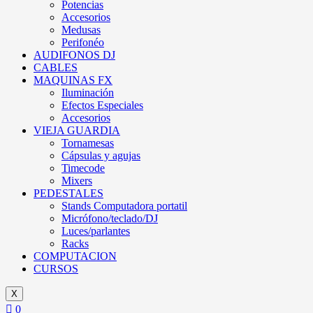
Potencias
Accesorios
Medusas
Perifonéo
AUDIFONOS DJ
CABLES
MAQUINAS FX
Iluminación
Efectos Especiales
Accesorios
VIEJA GUARDIA
Tornamesas
Cápsulas y agujas
Timecode
Mixers
PEDESTALES
Stands Computadora portatil
Micrófono/teclado/DJ
Luces/parlantes
Racks
COMPUTACION
CURSOS
X
0