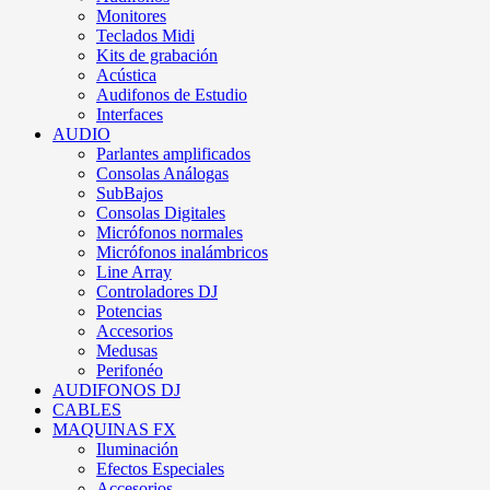
Monitores
Teclados Midi
Kits de grabación
Acústica
Audifonos de Estudio
Interfaces
AUDIO
Parlantes amplificados
Consolas Análogas
SubBajos
Consolas Digitales
Micrófonos normales
Micrófonos inalámbricos
Line Array
Controladores DJ
Potencias
Accesorios
Medusas
Perifonéo
AUDIFONOS DJ
CABLES
MAQUINAS FX
Iluminación
Efectos Especiales
Accesorios