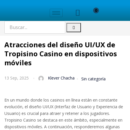
0
Atracciones del diseño UI/UX de
Tropisino Casino en dispositivos
móviles
13 Sep, 2025
Klever Chacha
Sin categoría
En un mundo donde los casinos en línea están en constante
evolución, el diseño UI/UX (Interfaz de Usuario y Experiencia de
Usuario) es crucial para atraer y retener a los jugadores.
Tropisino Casino se destaca en este ámbito, especialmente en
dispositivos móviles. A continuación, responderemos algunas