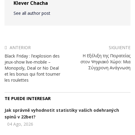
Klever Chacha
See all author post
ANTERIOR
SIGUIENTE
Η Εξέλιξη της Πειρατείας
Black Friday : l’explosion des
στον Ψηφιακό Χώρο: Μια
jeux‑show live‑mobile –
Σύγχρονη Ανάγνωση
Monopoly, Deal or No Deal
et les bonus qui font tourner
les roulettes
TE PUEDE INTERESAR
Jak správně vyhodnotit statistiky vašich odehraných
spinů v 22bet?
04 Ago, 2026