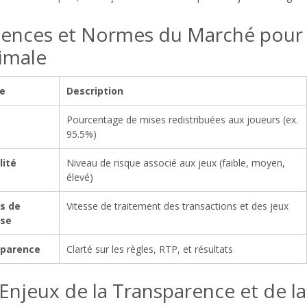
gences et Normes du Marché pour
imale
re
Description
Pourcentage de mises redistribuées aux joueurs (ex.
95.5%)
lité
Niveau de risque associé aux jeux (faible, moyen,
élevé)
s de
Vitesse de traitement des transactions et des jeux
nse
sparence
Clarté sur les règles, RTP, et résultats
 Enjeux de la Transparence et de 