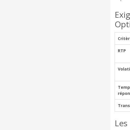
Exi
Opt
Critè
RTP
Volati
Temp
répo
Tran
Les