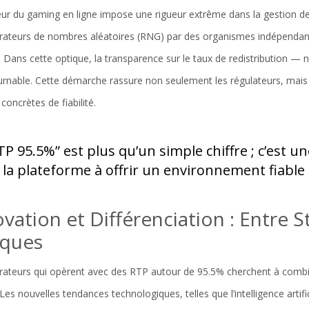
ur du gaming en ligne impose une rigueur extrême dans la gestion de s
rateurs de nombres aléatoires (RNG) par des organismes indépendan
 Dans cette optique, la transparence sur le taux de redistribution 
urnable. Cette démarche rassure non seulement les régulateurs, mai
concrètes de fiabilité.
TP 95.5%” est plus qu’un simple chiffre ; c’est u
 la plateforme à offrir un environnement fiable 
vation et Différenciation : Entre 
iques
rateurs qui opèrent avec des RTP autour de 95.5% cherchent à comb
 Les nouvelles tendances technologiques, telles que l’intelligence artif