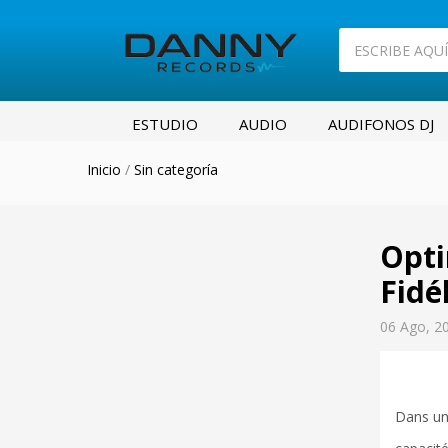
ESTUDIO
AUDIO
AUDIFONOS DJ
Inicio
/
Sin categoría
Opti
Fidé
06 Ago, 2
Dans un 