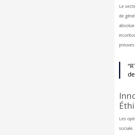
Le secte
de géné
absolue.
inconto
preuves 
“R
de
Inno
Éth
Les opé
sociale.