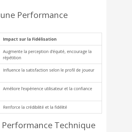
 une Performance
Impact sur la Fidélisation
Augmente la perception d’équité, encourage la
répétition
Influence la satisfaction selon le profil de joueur
Améliore l’expérience utilisateur et la confiance
Renforce la crédibilité et la fidélité
la Performance Technique