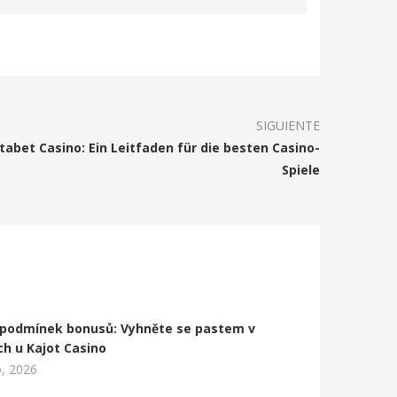
SIGUIENTE
tabet Casino: Ein Leitfaden für die besten Casino-
Spiele
 podmínek bonusů: Vyhněte se pastem v
Co děla
ch u Kajot Casino
Casino?
, 2026
04 Ag