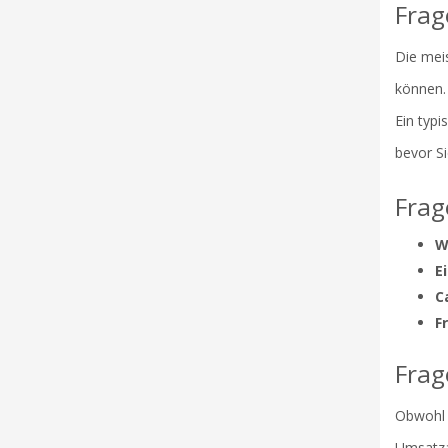
Frag
Die mei
können.
Ein typ
bevor S
Frag
W
E
C
Fr
Frag
Obwohl 
Umsatzan