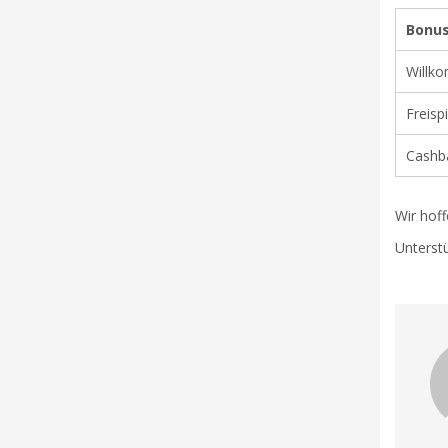
Bonus
Willk
Freisp
Cashb
Wir hof
Unterstü