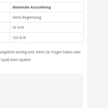
Maximale Auszahlung
Keine Begrenzung
50 EUR
100 EUR
sangebote wichtig sind. Wenn Sie Fragen haben oder
d Spaß beim Spielen!