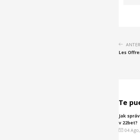
ANTER
Les Offre
Te pu
Jak správ
v 22bet?
04 Ago,