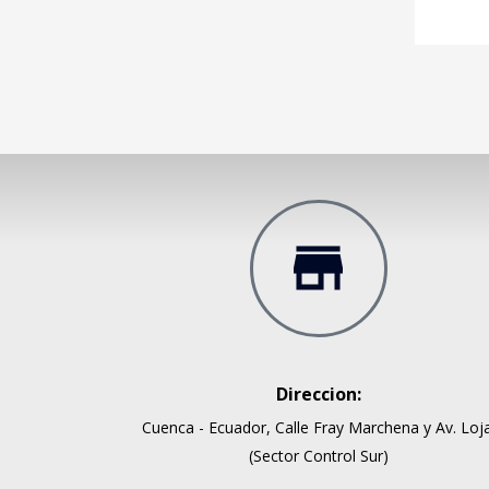
e con lo mejor!!
Al principio con dudas, per
anny Records
ahora si con toda confianz
compramos en Danny reco
ndro Landivar
Direccion:
Peter Mix
Cuenca - Ecuador, Calle Fray Marchena y Av. Loja
DJ
(Sector Control Sur)