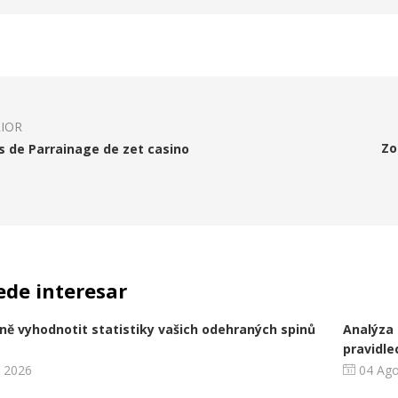
IOR
Zo
s de Parrainage de zet casino
ede interesar
ně vyhodnotit statistiky vašich odehraných spinů
Analýza
pravidle
 2026
04 Ago