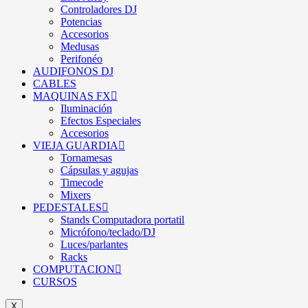
Controladores DJ
Potencias
Accesorios
Medusas
Perifonéo
AUDIFONOS DJ
CABLES
MAQUINAS FX
Iluminación
Efectos Especiales
Accesorios
VIEJA GUARDIA
Tornamesas
Cápsulas y agujas
Timecode
Mixers
PEDESTALES
Stands Computadora portatil
Micrófono/teclado/DJ
Luces/parlantes
Racks
COMPUTACION
CURSOS
X