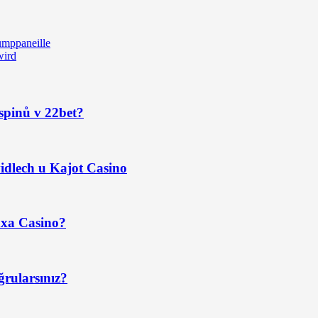
umppaneille
wird
spinů v 22bet?
idlech u Kajot Casino
axa Casino?
ğrularsınız?