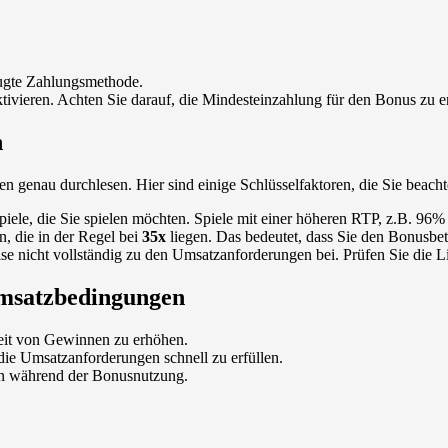
ugte Zahlungsmethode.
ivieren. Achten Sie darauf, die Mindesteinzahlung für den Bonus zu er
n
 genau durchlesen. Hier sind einige Schlüsselfaktoren, die Sie beachte
piele, die Sie spielen möchten. Spiele mit einer höheren RTP, z.B. 96
, die in der Regel bei
35x
liegen. Das bedeutet, dass Sie den Bonusbe
e nicht vollständig zu den Umsatzanforderungen bei. Prüfen Sie die List
 Umsatzbedingungen
eit von Gewinnen zu erhöhen.
 die Umsatzanforderungen schnell zu erfüllen.
ten während der Bonusnutzung.