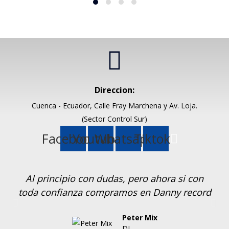
Direccion:
Cuenca - Ecuador, Calle Fray Marchena y Av. Loja.
(Sector Control Sur)
Facebook
Youtube
Whatsapp
Tiktok
Al principio con dudas, pero ahora si con
toda confianza compramos en Danny record
Peter Mix
DJ