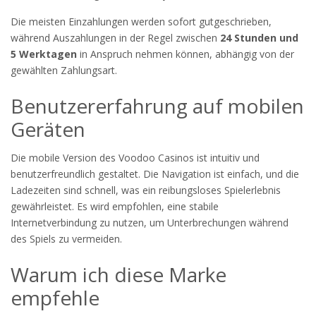
Die meisten Einzahlungen werden sofort gutgeschrieben,
während Auszahlungen in der Regel zwischen
24 Stunden und
5 Werktagen
in Anspruch nehmen können, abhängig von der
gewählten Zahlungsart.
Benutzererfahrung auf mobilen
Geräten
Die mobile Version des Voodoo Casinos ist intuitiv und
benutzerfreundlich gestaltet. Die Navigation ist einfach, und die
Ladezeiten sind schnell, was ein reibungsloses Spielerlebnis
gewährleistet. Es wird empfohlen, eine stabile
Internetverbindung zu nutzen, um Unterbrechungen während
des Spiels zu vermeiden.
Warum ich diese Marke
empfehle