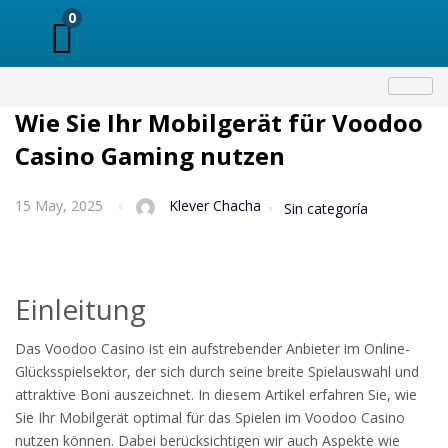
0
Wie Sie Ihr Mobilgerät für Voodoo
Casino Gaming nutzen
Posted
15 May, 2025
Klever Chacha
Sin categoría
on
Einleitung
Das Voodoo Casino ist ein aufstrebender Anbieter im Online-
Glücksspielsektor, der sich durch seine breite Spielauswahl und
attraktive Boni auszeichnet. In diesem Artikel erfahren Sie, wie
Sie Ihr Mobilgerät optimal für das Spielen im Voodoo Casino
nutzen können. Dabei berücksichtigen wir auch Aspekte wie