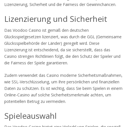
Lizenzierung, Sicherheit und die Fairness der Gewinnchancen.
Lizenzierung und Sicherheit
Das Voodoo Casino ist gemäß den deutschen
Glücksspielgesetzen lizenziert, was durch die GGL (Gemeinsame
Glücksspielbehörde der Länder) geregelt wird. Diese
Lizenzierung ist entscheidend, da sie sicherstellt, dass das
Casino strengen Richtlinien folgt, die den Schutz der Spieler und
die Fairness der Spiele garantieren.
Zudem verwendet das Casino moderne Sicherheitsmaßnahmen,
wie SSL-Verschlüsselung, um Ihre persönlichen und finanziellen
Daten zu schützen. Es ist wichtig, dass Sie beim Spielen in einem
Online-Casino auf solche Sicherheitsmerkmale achten, um
potentiellen Betrug zu vermeiden.
Spieleauswahl
Das Voodoo Casino bietet eine Vielzahl von Spielen, die speziell