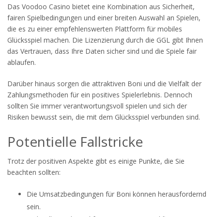
Das Voodoo Casino bietet eine Kombination aus Sicherheit,
fairen Spielbedingungen und einer breiten Auswahl an Spielen,
die es zu einer empfehlenswerten Plattform für mobiles
Glücksspiel machen. Die Lizenzierung durch die GGL gibt Ihnen
das Vertrauen, dass Ihre Daten sicher sind und die Spiele fair
ablaufen.
Darüber hinaus sorgen die attraktiven Boni und die Vielfalt der
Zahlungsmethoden für ein positives Spielerlebnis. Dennoch
sollten Sie immer verantwortungsvoll spielen und sich der
Risiken bewusst sein, die mit dem Glücksspiel verbunden sind.
Potentielle Fallstricke
Trotz der positiven Aspekte gibt es einige Punkte, die Sie
beachten sollten:
Die Umsatzbedingungen für Boni können herausfordernd
sein.