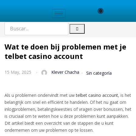
0
Wat te doen bij problemen met je
telbet casino account
15 May, 2025
Klever Chacha
Sin categoría
Als u problemen ondervindt met uw
telbet casino account
, is het
belangrijk om snel en efficiënt te handelen. Of het nu gaat om
inlogproblemen, betalingskwesties of vragen over bonussen, het
is cruciaal om te weten hoe u deze problemen kunt aanpakken.
Dit artikel biedt een overzicht van de stappen die u kunt
ondernemen om uw problemen op te lossen.