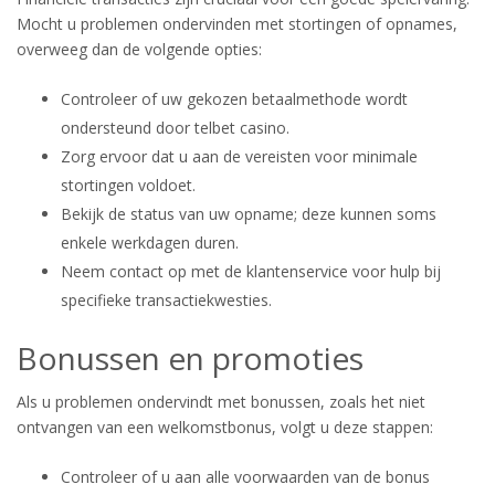
Mocht u problemen ondervinden met stortingen of opnames,
overweeg dan de volgende opties:
Controleer of uw gekozen betaalmethode wordt
ondersteund door telbet casino.
Zorg ervoor dat u aan de vereisten voor minimale
stortingen voldoet.
Bekijk de status van uw opname; deze kunnen soms
enkele werkdagen duren.
Neem contact op met de klantenservice voor hulp bij
specifieke transactiekwesties.
Bonussen en promoties
Als u problemen ondervindt met bonussen, zoals het niet
ontvangen van een welkomstbonus, volgt u deze stappen:
Controleer of u aan alle voorwaarden van de bonus