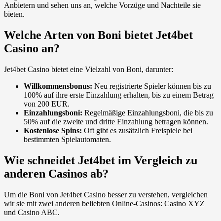
Anbietern und sehen uns an, welche Vorzüge und Nachteile sie
bieten.
Welche Arten von Boni bietet Jet4bet
Casino an?
Jet4bet Casino bietet eine Vielzahl von Boni, darunter:
Willkommensbonus:
Neu registrierte Spieler können bis zu
100% auf ihre erste Einzahlung erhalten, bis zu einem Betrag
von 200 EUR.
Einzahlungsboni:
Regelmäßige Einzahlungsboni, die bis zu
50% auf die zweite und dritte Einzahlung betragen können.
Kostenlose Spins:
Oft gibt es zusätzlich Freispiele bei
bestimmten Spielautomaten.
Wie schneidet Jet4bet im Vergleich zu
anderen Casinos ab?
Um die Boni von Jet4bet Casino besser zu verstehen, vergleichen
wir sie mit zwei anderen beliebten Online-Casinos: Casino XYZ
und Casino ABC.