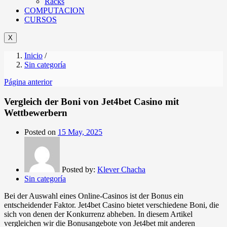
Racks
COMPUTACION
CURSOS
X
Inicio
/
Sin categoría
Página anterior
Vergleich der Boni von Jet4bet Casino mit
Wettbewerbern
Posted on
15 May, 2025
Posted by:
Klever Chacha
Sin categoría
Bei der Auswahl eines Online-Casinos ist der Bonus ein
entscheidender Faktor. Jet4bet Casino bietet verschiedene Boni, die
sich von denen der Konkurrenz abheben. In diesem Artikel
vergleichen wir die Bonusangebote von Jet4bet mit anderen