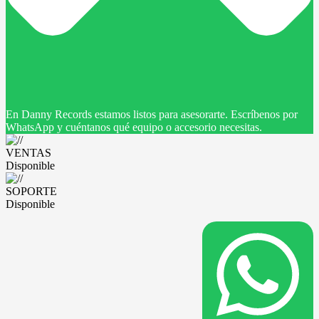
En Danny Records estamos listos para asesorarte. Escríbenos por
WhatsApp y cuéntanos qué equipo o accesorio necesitas.
VENTAS
Disponible
SOPORTE
Disponible