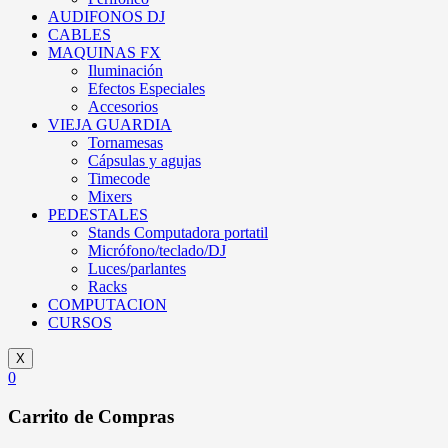
AUDIFONOS DJ
CABLES
MAQUINAS FX
Iluminación
Efectos Especiales
Accesorios
VIEJA GUARDIA
Tornamesas
Cápsulas y agujas
Timecode
Mixers
PEDESTALES
Stands Computadora portatil
Micrófono/teclado/DJ
Luces/parlantes
Racks
COMPUTACION
CURSOS
X
0
Carrito de Compras