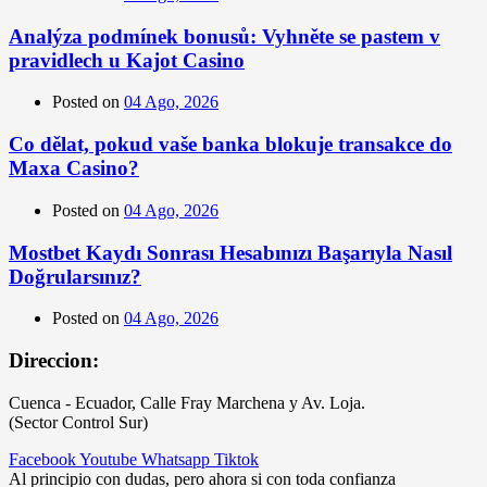
Analýza podmínek bonusů: Vyhněte se pastem v
pravidlech u Kajot Casino
Posted on
04 Ago, 2026
Co dělat, pokud vaše banka blokuje transakce do
Maxa Casino?
Posted on
04 Ago, 2026
Mostbet Kaydı Sonrası Hesabınızı Başarıyla Nasıl
Doğrularsınız?
Posted on
04 Ago, 2026
Direccion:
Cuenca - Ecuador, Calle Fray Marchena y Av. Loja.
(Sector Control Sur)
Facebook
Youtube
Whatsapp
Tiktok
Al principio con dudas, pero ahora si con toda confianza