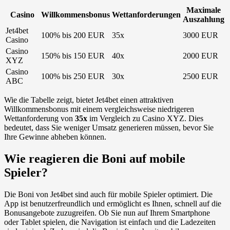
Maximale
Casino
Willkommensbonus
Wettanforderungen
Auszahlung
Jet4bet
100% bis 200 EUR
35x
3000 EUR
Casino
Casino
150% bis 150 EUR
40x
2000 EUR
XYZ
Casino
100% bis 250 EUR
30x
2500 EUR
ABC
Wie die Tabelle zeigt, bietet Jet4bet einen attraktiven
Willkommensbonus mit einem vergleichsweise niedrigeren
Wettanforderung von
35x
im Vergleich zu Casino XYZ. Dies
bedeutet, dass Sie weniger Umsatz generieren müssen, bevor Sie
Ihre Gewinne abheben können.
Wie reagieren die Boni auf mobile
Spieler?
Die Boni von Jet4bet sind auch für mobile Spieler optimiert. Die
App ist benutzerfreundlich und ermöglicht es Ihnen, schnell auf die
Bonusangebote zuzugreifen. Ob Sie nun auf Ihrem Smartphone
oder Tablet spielen, die Navigation ist einfach und die Ladezeiten