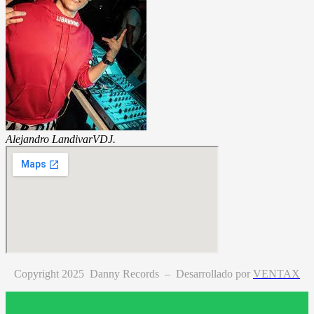
Alejandro Landivar
VDJ.
Copyright 2025 Danny Records –
Desarrollado por
VENTAX