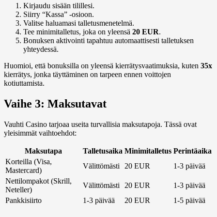
Kirjaudu sisään tilillesi.
Siirry “Kassa” -osioon.
Valitse haluamasi talletusmenetelmä.
Tee minimitalletus, joka on yleensä
20 EUR
.
Bonuksen aktivointi tapahtuu automaattisesti talletuksen
yhteydessä.
Huomioi, että bonuksilla on yleensä kierrätysvaatimuksia, kuten
35x
kierrätys, jonka täyttäminen on tarpeen ennen voittojen
kotiuttamista.
Vaihe 3: Maksutavat
Vauhti Casino tarjoaa useita turvallisia maksutapoja. Tässä ovat
yleisimmät vaihtoehdot:
Maksutapa
Talletusaika
Minimitalletus
Perintäaika
Korteilla (Visa,
Välittömästi
20 EUR
1-3 päivää
Mastercard)
Nettilompakot (Skrill,
Välittömästi
20 EUR
1-3 päivää
Neteller)
Pankkisiirto
1-3 päivää
20 EUR
1-5 päivää