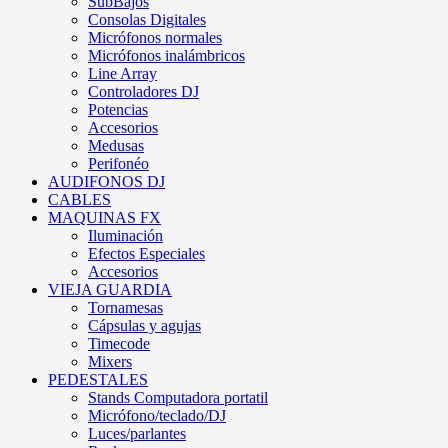
SubBajos
Consolas Digitales
Micrófonos normales
Micrófonos inalámbricos
Line Array
Controladores DJ
Potencias
Accesorios
Medusas
Perifonéo
AUDIFONOS DJ
CABLES
MAQUINAS FX
Iluminación
Efectos Especiales
Accesorios
VIEJA GUARDIA
Tornamesas
Cápsulas y agujas
Timecode
Mixers
PEDESTALES
Stands Computadora portatil
Micrófono/teclado/DJ
Luces/parlantes