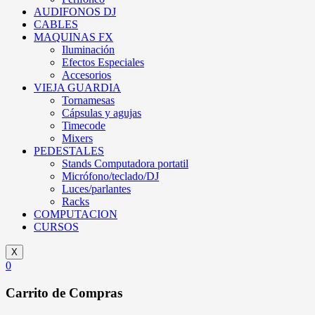
AUDIFONOS DJ
CABLES
MAQUINAS FX
Iluminación
Efectos Especiales
Accesorios
VIEJA GUARDIA
Tornamesas
Cápsulas y agujas
Timecode
Mixers
PEDESTALES
Stands Computadora portatil
Micrófono/teclado/DJ
Luces/parlantes
Racks
COMPUTACION
CURSOS
X
0
Carrito de Compras