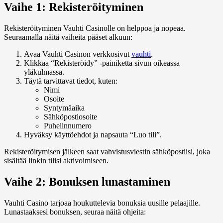
Vaihe 1: Rekisteröityminen
Rekisteröityminen Vauhti Casinolle on helppoa ja nopeaa.
Seuraamalla näitä vaiheita pääset alkuun:
Avaa Vauhti Casinon verkkosivut
vauhti
.
Klikkaa “Rekisteröidy” -painiketta sivun oikeassa
yläkulmassa.
Täytä tarvittavat tiedot, kuten:
Nimi
Osoite
Syntymäaika
Sähköpostiosoite
Puhelinnumero
Hyväksy käyttöehdot ja napsauta “Luo tili”.
Rekisteröitymisen jälkeen saat vahvistusviestin sähköpostiisi, joka
sisältää linkin tilisi aktivoimiseen.
Vaihe 2: Bonuksen lunastaminen
Vauhti Casino tarjoaa houkuttelevia bonuksia uusille pelaajille.
Lunastaaksesi bonuksen, seuraa näitä ohjeita: