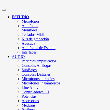
ESTUDIO
Micrófonos
Audífonos
Monitores
Teclados Midi
Kits de grabación
Acústica
Audifonos de Estudio
Interfaces
AUDIO
Parlantes amplificados
Consolas Análogas
SubBajos
Consolas Digitales
Micrófonos normales
Micrófonos inalámbricos
Line Array
Controladores DJ
Potencias
Accesorios
Medusas
Perifonéo