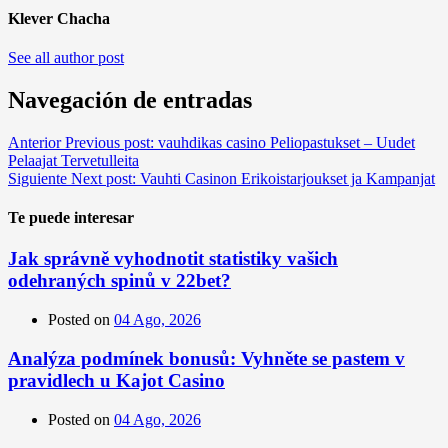
Klever Chacha
See all author post
Navegación de entradas
Anterior
Previous post:
vauhdikas casino Peliopastukset – Uudet
Pelaajat Tervetulleita
Siguiente
Next post:
Vauhti Casinon Erikoistarjoukset ja Kampanjat
Te puede interesar
Jak správně vyhodnotit statistiky vašich
odehraných spinů v 22bet?
Posted on
04 Ago, 2026
Analýza podmínek bonusů: Vyhněte se pastem v
pravidlech u Kajot Casino
Posted on
04 Ago, 2026