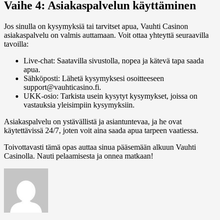
Vaihe 4: Asiakaspalvelun käyttäminen
Jos sinulla on kysymyksiä tai tarvitset apua, Vauhti Casinon
asiakaspalvelu on valmis auttamaan. Voit ottaa yhteyttä seuraavilla
tavoilla:
Live-chat: Saatavilla sivustolla, nopea ja kätevä tapa saada
apua.
Sähköposti: Lähetä kysymyksesi osoitteeseen
support@vauhticasino.fi.
UKK-osio: Tarkista usein kysytyt kysymykset, joissa on
vastauksia yleisimpiin kysymyksiin.
Asiakaspalvelu on ystävällistä ja asiantuntevaa, ja he ovat
käytettävissä 24/7, joten voit aina saada apua tarpeen vaatiessa.
Toivottavasti tämä opas auttaa sinua pääsemään alkuun Vauhti
Casinolla. Nauti pelaamisesta ja onnea matkaan!