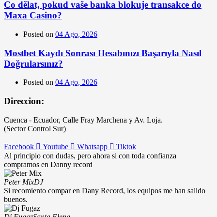
Co dělat, pokud vaše banka blokuje transakce do
Maxa Casino?
Posted on
04 Ago, 2026
Mostbet Kaydı Sonrası Hesabınızı Başarıyla Nasıl
Doğrularsınız?
Posted on
04 Ago, 2026
Direccion:
Cuenca - Ecuador, Calle Fray Marchena y Av. Loja.
(Sector Control Sur)
Facebook
Youtube
Whatsapp
Tiktok
Al principio con dudas, pero ahora si con toda confianza
compramos en Danny record
Peter Mix
DJ
Si recomiento compar en Dany Record, los equipos me han salido
buenos.
Dj Fugaz
Santa Elena.