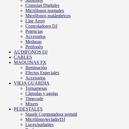
SubBajos
Consolas Digitales
Micrófonos normales
Micrófonos inalámbricos
Line Array
Controladores DJ
Potencias
Accesorios
Medusas
Perifonéo
AUDIFONOS DJ
CABLES
MAQUINAS FX
Iluminación
Efectos Especiales
Accesorios
VIEJA GUARDIA
Tornamesas
Cápsulas y agujas
Timecode
Mixers
PEDESTALES
Stands Computadora portatil
Micrófono/teclado/DJ
Luces/parlantes