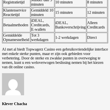
Registratietijd
10 minuten
8 minuten
minuten
Klantenservice
Gemiddeld 10
15 minuten
12 minuten
Reactietijd
minuten
iDEAL,
iDEAL,
Alleen
Betaalmethoden
Creditcards,
Bankoverschrijving
Creditcards
E-wallets
Gemiddelde
Tot 3
1-2 werkdagen
Direct
Opnamesnelheid
werkdagen
Al met al biedt Topwagerz Casino een gebruiksvriendelijke interface
met enkele sterke punten, maar er zijn ook gebieden voor
verbetering. Door de sterke en zwakke punten in overweging te
nemen, kunt u een weloverwogen beslissing nemen bij het kiezen
van dit online casino.
Klever Chacha