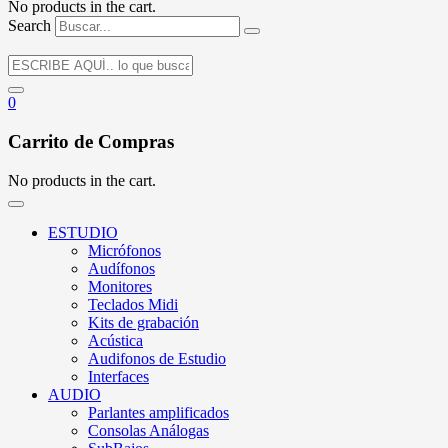
No products in the cart.
Search
0
Carrito de Compras
No products in the cart.
ESTUDIO
Micrófonos
Audífonos
Monitores
Teclados Midi
Kits de grabación
Acústica
Audifonos de Estudio
Interfaces
AUDIO
Parlantes amplificados
Consolas Análogas