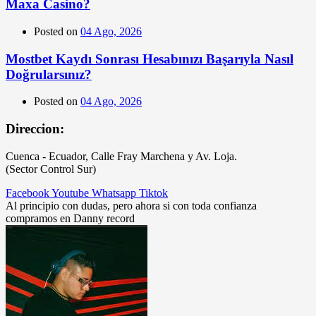
Maxa Casino?
Posted on
04 Ago, 2026
Mostbet Kaydı Sonrası Hesabınızı Başarıyla Nasıl
Doğrularsınız?
Posted on
04 Ago, 2026
Direccion:
Cuenca - Ecuador, Calle Fray Marchena y Av. Loja.
(Sector Control Sur)
Facebook
Youtube
Whatsapp
Tiktok
Al principio con dudas, pero ahora si con toda confianza
compramos en Danny record