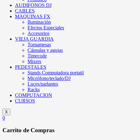
AUDIFONOS DJ
CABLES
MAQUINAS FX
Iluminación
Efectos Especiales
Accesorios
VIEJA GUARDIA
Tornamesas
Cápsulas y agujas
Timecode
Mixers
PEDESTALES
Stands Computadora portatil
Micrófono/teclado/DJ
Luces/parlantes
Racks
COMPUTACION
CURSOS
X
0
Carrito de Compras