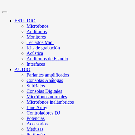
ESTUDIO
Micrófonos
Audífonos
Monitores
Teclados Midi
Kits de grabación
Acústica
Audifonos de Estudio
Interfaces
AUDIO
Parlantes amplificados
Consolas Análogas
SubBajos
Consolas Digitales
Micrófonos normales
Micrófonos inalámbricos
Line Array
Controladores DJ
Potencias
Accesorios
Medusas
Perifonéo