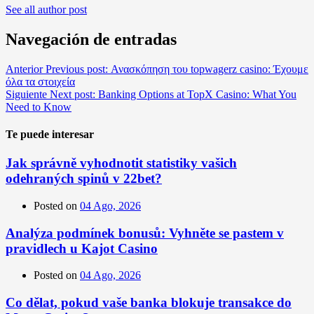
See all author post
Navegación de entradas
Anterior
Previous post:
Ανασκόπηση του topwagerz casino: Έχουμε
όλα τα στοιχεία
Siguiente
Next post:
Banking Options at TopX Casino: What You
Need to Know
Te puede interesar
Jak správně vyhodnotit statistiky vašich
odehraných spinů v 22bet?
Posted on
04 Ago, 2026
Analýza podmínek bonusů: Vyhněte se pastem v
pravidlech u Kajot Casino
Posted on
04 Ago, 2026
Co dělat, pokud vaše banka blokuje transakce do