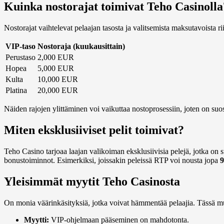
Kuinka nostorajat toimivat Teho Casinolla
Nostorajat vaihtelevat pelaajan tasosta ja valitsemista maksutavoista r
VIP-taso
Nostoraja (kuukausittain)
Perustaso
2,000 EUR
Hopea
5,000 EUR
Kulta
10,000 EUR
Platina
20,000 EUR
Näiden rajojen ylittäminen voi vaikuttaa nostoprosessiin, joten on suos
Miten eksklusiiviset pelit toimivat?
Teho Casino tarjoaa laajan valikoiman eksklusiivisia pelejä, jotka on 
bonustoiminnot. Esimerkiksi, joissakin peleissä RTP voi nousta jopa
Yleisimmät myytit Teho Casinosta
On monia väärinkäsityksiä, jotka voivat hämmentää pelaajia. Tässä mu
Myytti:
VIP-ohjelmaan pääseminen on mahdotonta.