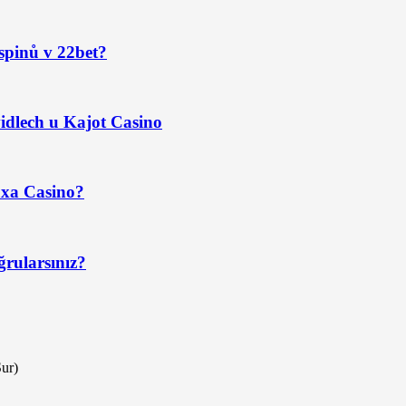
spinů v 22bet?
idlech u Kajot Casino
axa Casino?
ğrularsınız?
Sur)