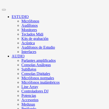
ESTUDIO
Micrófonos
Audífonos
Monitores
Teclados Midi
Kits de grabación
Acústica
Audifonos de Estudio
Interfaces
AUDIO
Parlantes amplificados
Consolas Análogas
SubBajos
Consolas Digitales
Micrófonos normales
Micrófonos inalámbricos
Line Array
Controladores DJ
Potencias
Accesorios
Medusas
Perifonéo