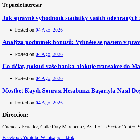
Te puede interesar
Jak správně vyhodnotit statistiky vašich odehraných 
Posted on
04 Ago, 2026
Analýza podmínek bonusů: Vyhněte se pastem v prav
Posted on
04 Ago, 2026
Co dělat, pokud vaše banka blokuje transakce do M
Posted on
04 Ago, 2026
Mostbet Kaydı Sonrası Hesabınızı Başarıyla Nasıl Do
Posted on
04 Ago, 2026
Direccion:
Cuenca - Ecuador, Calle Fray Marchena y Av. Loja. (Sector Control 
Facebook
Youtube
Whatsapp
Tiktok