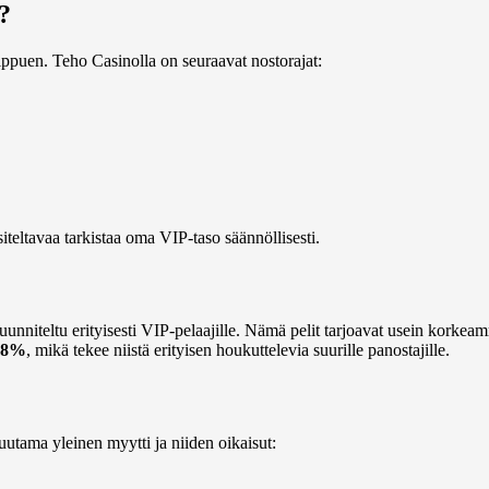
?
iippuen. Teho Casinolla on seuraavat nostorajat:
iteltavaa tarkistaa oma VIP-taso säännöllisesti.
suunniteltu erityisesti VIP-pelaajille. Nämä pelit tarjoavat usein korke
98%
, mikä tekee niistä erityisen houkuttelevia suurille panostajille.
utama yleinen myytti ja niiden oikaisut: