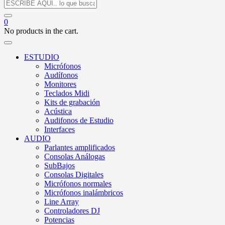
0
No products in the cart.
ESTUDIO
Micrófonos
Audífonos
Monitores
Teclados Midi
Kits de grabación
Acústica
Audifonos de Estudio
Interfaces
AUDIO
Parlantes amplificados
Consolas Análogas
SubBajos
Consolas Digitales
Micrófonos normales
Micrófonos inalámbricos
Line Array
Controladores DJ
Potencias