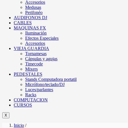
Accesorios
Medusas
Perifonéo
AUDIFONOS DJ
CABLES
MAQUINAS FX
Iluminación
Efectos Especiales
Accesorios
VIEJA GUARDIA
Tornamesas
Cápsulas y agujas
Timecode
Mixers
PEDESTALES
Stands Computadora portatil
Micrófono/teclado/DJ
Luces/parlantes
Racks
COMPUTACION
CURSOS
X
Inicio
/