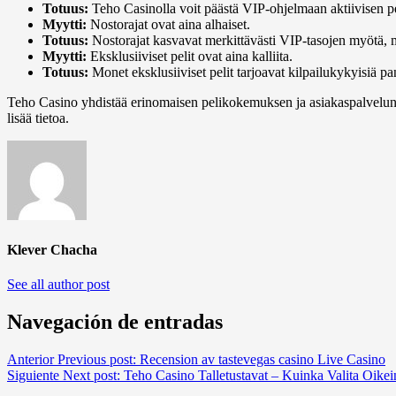
Totuus:
Teho Casinolla voit päästä VIP-ohjelmaan aktiivisen pe
Myytti:
Nostorajat ovat aina alhaiset.
Totuus:
Nostorajat kasvavat merkittävästi VIP-tasojen myötä, 
Myytti:
Eksklusiiviset pelit ovat aina kalliita.
Totuus:
Monet eksklusiiviset pelit tarjoavat kilpailukykyisiä pan
Teho Casino yhdistää erinomaisen pelikokemuksen ja asiakaspalvelun, mi
lisää tietoa.
Klever Chacha
See all author post
Navegación de entradas
Anterior
Previous post:
Recension av tastevegas casino Live Casino
Siguiente
Next post:
Teho Casino Talletustavat – Kuinka Valita Oikei