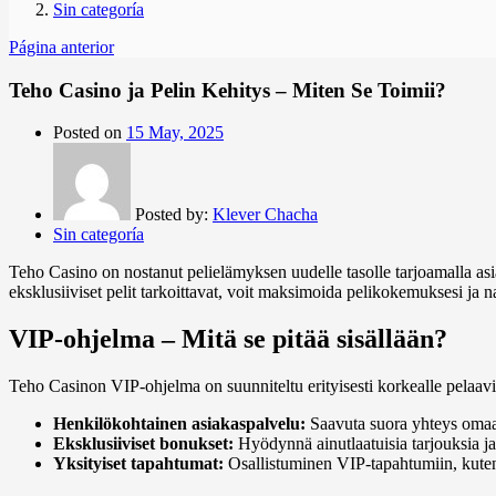
Sin categoría
Página anterior
Teho Casino ja Pelin Kehitys – Miten Se Toimii?
Posted on
15 May, 2025
Posted by:
Klever Chacha
Sin categoría
Teho Casino on nostanut pelielämyksen uudelle tasolle tarjoamalla asi
eksklusiiviset pelit tarkoittavat, voit maksimoida pelikokemuksesi ja na
VIP-ohjelma – Mitä se pitää sisällään?
Teho Casinon VIP-ohjelma on suunniteltu erityisesti korkealle pelaavill
Henkilökohtainen asiakaspalvelu:
Saavuta suora yhteys omaan 
Eksklusiiviset bonukset:
Hyödynnä ainutlaatuisia tarjouksia ja b
Yksityiset tapahtumat:
Osallistuminen VIP-tapahtumiin, kuten p