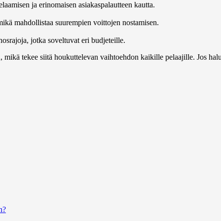
laamisen ja erinomaisen asiakaspalautteen kautta.
mikä mahdollistaa suurempien voittojen nostamisen.
osrajoja, jotka soveltuvat eri budjeteille.
kä tekee siitä houkuttelevan vaihtoehdon kaikille pelaajille. Jos haluat
n?