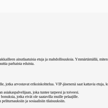
akkailleen ainutlaatuisia etuja ja mahdollisuuksia. Ymmärtämällä, miten
uttia parhaista eduista.
e, jotka arvostavat erikoiskohtelua. VIP-jäsenenä saat kattavia etuja, k
asiakaspalvelijaan, joka tuntee tarpeesi ja toiveesi.
onuksia, jotka eivät ole saatavilla muille pelaajille.
eliturnauksiin ja sosiaalisiin tilaisuuksiin.