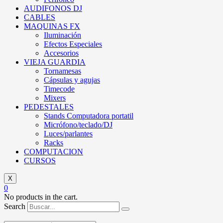
AUDIFONOS DJ
CABLES
MAQUINAS FX
Iluminación
Efectos Especiales
Accesorios
VIEJA GUARDIA
Tornamesas
Cápsulas y agujas
Timecode
Mixers
PEDESTALES
Stands Computadora portatil
Micrófono/teclado/DJ
Luces/parlantes
Racks
COMPUTACION
CURSOS
X
0
No products in the cart.
Search