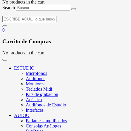
No products in the cart.
Search
0
Carrito de Compras
No products in the cart.
ESTUDIO
Micrófonos
Audífonos
Monitores
Teclados Midi
Kits de grabación
Acústica
Audifonos de Estudio
Interfaces
AUDIO
Parlantes amplificados
Consolas Análogas