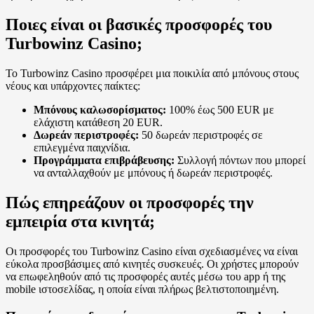
Ποιες είναι οι βασικές προσφορές του
Turbowinz Casino;
Το Turbowinz Casino προσφέρει μια ποικιλία από μπόνους στους
νέους και υπάρχοντες παίκτες:
Μπόνους καλωσορίσματος:
100% έως 500 EUR με
ελάχιστη κατάθεση 20 EUR.
Δωρεάν περιστροφές:
50 δωρεάν περιστροφές σε
επιλεγμένα παιχνίδια.
Προγράμματα επιβράβευσης:
Συλλογή πόντων που μπορεί
να ανταλλαχθούν με μπόνους ή δωρεάν περιστροφές.
Πώς επηρεάζουν οι προσφορές την
εμπειρία στα κινητά;
Οι προσφορές του Turbowinz Casino είναι σχεδιασμένες να είναι
εύκολα προσβάσιμες από κινητές συσκευές. Οι χρήστες μπορούν
να επωφεληθούν από τις προσφορές αυτές μέσω του app ή της
mobile ιστοσελίδας, η οποία είναι πλήρως βελτιστοποιημένη.