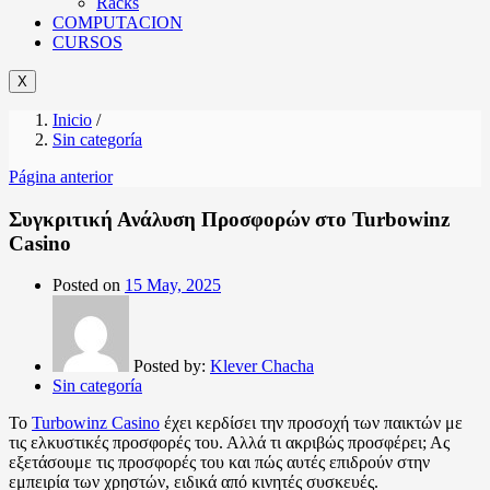
Racks
COMPUTACION
CURSOS
X
Inicio
/
Sin categoría
Página anterior
Συγκριτική Ανάλυση Προσφορών στο Turbowinz
Casino
Posted on
15 May, 2025
Posted by:
Klever Chacha
Sin categoría
Το
Turbowinz Casino
έχει κερδίσει την προσοχή των παικτών με
τις ελκυστικές προσφορές του. Αλλά τι ακριβώς προσφέρει; Ας
εξετάσουμε τις προσφορές του και πώς αυτές επιδρούν στην
εμπειρία των χρηστών, ειδικά από κινητές συσκευές.