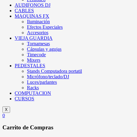
AUDIFONOS DJ
CABLES
MAQUINAS FX
Iluminación
Efectos Especiales
Accesorios
VIEJA GUARDIA
Tornamesas
Cápsulas y agujas
Timecode
Mixers
PEDESTALES
Stands Computadora portatil
Micrófono/teclado/DJ
Luces/parlantes
Racks
COMPUTACION
CURSOS
X
0
Carrito de Compras