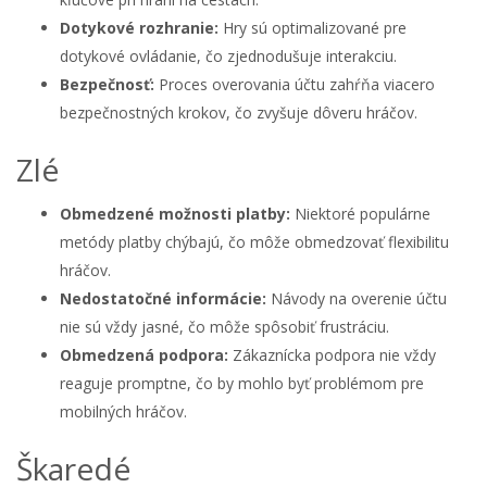
Dotykové rozhranie:
Hry sú optimalizované pre
dotykové ovládanie, čo zjednodušuje interakciu.
Bezpečnosť:
Proces overovania účtu zahŕňa viacero
bezpečnostných krokov, čo zvyšuje dôveru hráčov.
Zlé
Obmedzené možnosti platby:
Niektoré populárne
metódy platby chýbajú, čo môže obmedzovať flexibilitu
hráčov.
Nedostatočné informácie:
Návody na overenie účtu
nie sú vždy jasné, čo môže spôsobiť frustráciu.
Obmedzená podpora:
Zákaznícka podpora nie vždy
reaguje promptne, čo by mohlo byť problémom pre
mobilných hráčov.
Škaredé