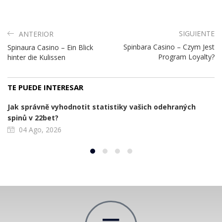
SIGUIENTE
ANTERIOR
Spinbara Casino – Czym Jest
Spinaura Casino – Ein Blick
Program Loyalty?
hinter die Kulissen
TE PUEDE INTERESAR
Jak správně vyhodnotit statistiky vašich odehraných
spinů v 22bet?
04 Ago, 2026