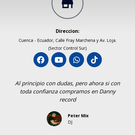
Direccion:
Cuenca - Ecuador, Calle Fray Marchena y Av. Loja.
(Sector Control Sur)
Al principio con dudas, pero ahora si con
toda confianza compramos en Danny
record
Peter Mix
DJ