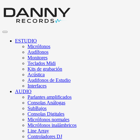
ESTUDIO
Micrófonos
Audífonos
Monitores
Teclados Midi
Kits de grabación
Acústica
Audifonos de Estudio
Interfaces
AUDIO
Parlantes amplificados
Consolas Análogas
SubBajos
Consolas Digitales
Micrófonos normales
Micrófonos inalámbricos
Line Array
Controladores DJ