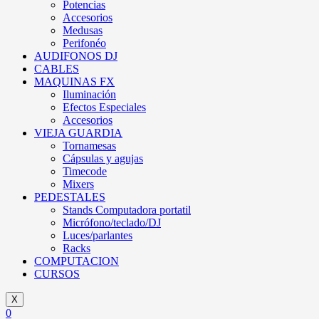
Potencias
Accesorios
Medusas
Perifonéo
AUDIFONOS DJ
CABLES
MAQUINAS FX
Iluminación
Efectos Especiales
Accesorios
VIEJA GUARDIA
Tornamesas
Cápsulas y agujas
Timecode
Mixers
PEDESTALES
Stands Computadora portatil
Micrófono/teclado/DJ
Luces/parlantes
Racks
COMPUTACION
CURSOS
X
0