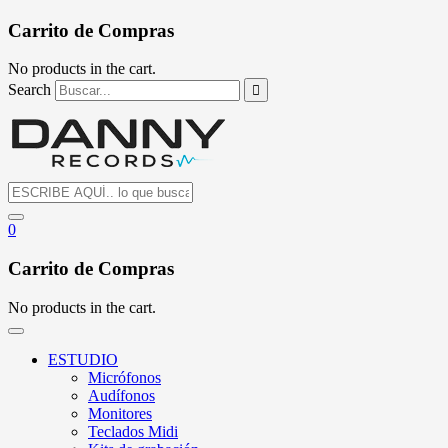
Carrito de Compras
No products in the cart.
Search
0
Carrito de Compras
No products in the cart.
ESTUDIO
Micrófonos
Audífonos
Monitores
Teclados Midi