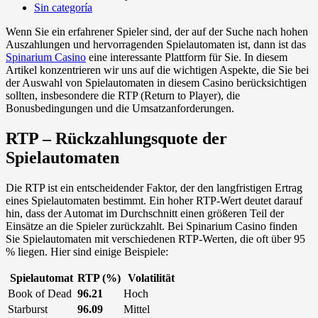
Sin categoría
Wenn Sie ein erfahrener Spieler sind, der auf der Suche nach hohen
Auszahlungen und hervorragenden Spielautomaten ist, dann ist das
Spinarium Casino
eine interessante Plattform für Sie. In diesem
Artikel konzentrieren wir uns auf die wichtigen Aspekte, die Sie bei
der Auswahl von Spielautomaten in diesem Casino berücksichtigen
sollten, insbesondere die RTP (Return to Player), die
Bonusbedingungen und die Umsatzanforderungen.
RTP – Rückzahlungsquote der
Spielautomaten
Die RTP ist ein entscheidender Faktor, der den langfristigen Ertrag
eines Spielautomaten bestimmt. Ein hoher RTP-Wert deutet darauf
hin, dass der Automat im Durchschnitt einen größeren Teil der
Einsätze an die Spieler zurückzahlt. Bei Spinarium Casino finden
Sie Spielautomaten mit verschiedenen RTP-Werten, die oft über 95
% liegen. Hier sind einige Beispiele:
Spielautomat
RTP (%)
Volatilität
Book of Dead
96.21
Hoch
Starburst
96.09
Mittel