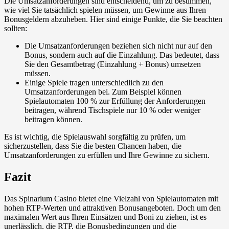
Die Umsatzanforderungen sind entscheidend, um zu bestimmen,
wie viel Sie tatsächlich spielen müssen, um Gewinne aus Ihren
Bonusgeldern abzuheben. Hier sind einige Punkte, die Sie beachten
sollten:
Die Umsatzanforderungen beziehen sich nicht nur auf den
Bonus, sondern auch auf die Einzahlung. Das bedeutet, dass
Sie den Gesamtbetrag (Einzahlung + Bonus) umsetzen
müssen.
Einige Spiele tragen unterschiedlich zu den
Umsatzanforderungen bei. Zum Beispiel können
Spielautomaten 100 % zur Erfüllung der Anforderungen
beitragen, während Tischspiele nur 10 % oder weniger
beitragen können.
Es ist wichtig, die Spielauswahl sorgfältig zu prüfen, um
sicherzustellen, dass Sie die besten Chancen haben, die
Umsatzanforderungen zu erfüllen und Ihre Gewinne zu sichern.
Fazit
Das Spinarium Casino bietet eine Vielzahl von Spielautomaten mit
hohen RTP-Werten und attraktiven Bonusangeboten. Doch um den
maximalen Wert aus Ihren Einsätzen und Boni zu ziehen, ist es
unerlässlich, die RTP, die Bonusbedingungen und die