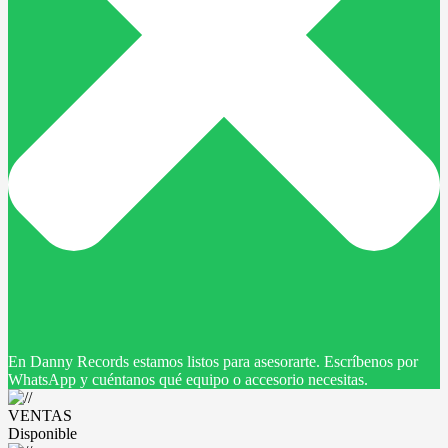
En Danny Records estamos listos para asesorarte. Escríbenos por
WhatsApp y cuéntanos qué equipo o accesorio necesitas.
VENTAS
Disponible