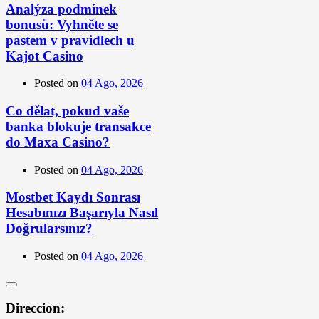
Analýza podmínek
bonusů: Vyhněte se
pastem v pravidlech u
Kajot Casino
Posted on
04 Ago, 2026
Co dělat, pokud vaše
banka blokuje transakce
do Maxa Casino?
Posted on
04 Ago, 2026
Mostbet Kaydı Sonrası
Hesabınızı Başarıyla Nasıl
Doğrularsınız?
Posted on
04 Ago, 2026
Direccion: