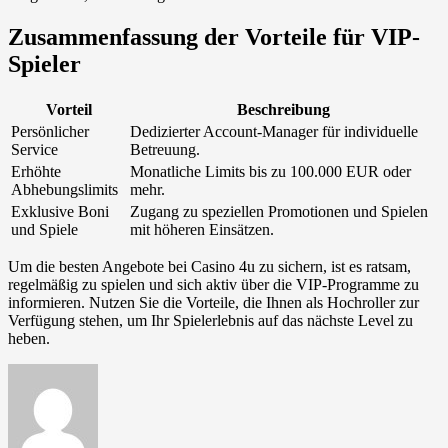
Zusammenfassung der Vorteile für VIP-
Spieler
Vorteil
Beschreibung
Persönlicher
Dedizierter Account-Manager für individuelle
Service
Betreuung.
Erhöhte
Monatliche Limits bis zu 100.000 EUR oder
Abhebungslimits
mehr.
Exklusive Boni
Zugang zu speziellen Promotionen und Spielen
und Spiele
mit höheren Einsätzen.
Um die besten Angebote bei Casino 4u zu sichern, ist es ratsam,
regelmäßig zu spielen und sich aktiv über die VIP-Programme zu
informieren. Nutzen Sie die Vorteile, die Ihnen als Hochroller zur
Verfügung stehen, um Ihr Spielerlebnis auf das nächste Level zu
heben.