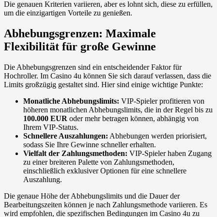
Die genauen Kriterien variieren, aber es lohnt sich, diese zu erfüllen,
um die einzigartigen Vorteile zu genießen.
Abhebungsgrenzen: Maximale
Flexibilität für große Gewinne
Die Abhebungsgrenzen sind ein entscheidender Faktor für
Hochroller. Im Casino 4u können Sie sich darauf verlassen, dass die
Limits großzügig gestaltet sind. Hier sind einige wichtige Punkte:
Monatliche Abhebungslimits:
VIP-Spieler profitieren von
höheren monatlichen Abhebungslimits, die in der Regel bis zu
100.000 EUR
oder mehr betragen können, abhängig von
Ihrem VIP-Status.
Schnellere Auszahlungen:
Abhebungen werden priorisiert,
sodass Sie Ihre Gewinne schneller erhalten.
Vielfalt der Zahlungsmethoden:
VIP-Spieler haben Zugang
zu einer breiteren Palette von Zahlungsmethoden,
einschließlich exklusiver Optionen für eine schnellere
Auszahlung.
Die genaue Höhe der Abhebungslimits und die Dauer der
Bearbeitungszeiten können je nach Zahlungsmethode variieren. Es
wird empfohlen, die spezifischen Bedingungen im Casino 4u zu