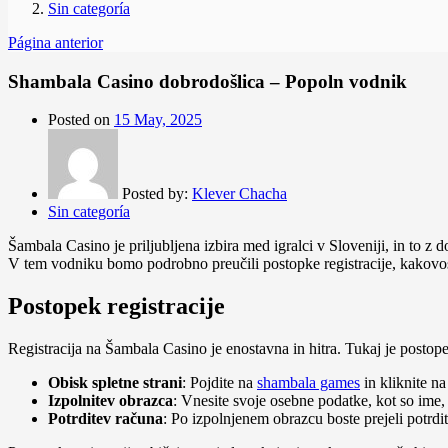
Sin categoría
Página anterior
Shambala Casino dobrodošlica – Popoln vodnik
Posted on
15 May, 2025
Posted by:
Klever Chacha
Sin categoría
Šambala Casino je priljubljena izbira med igralci v Sloveniji, in to z
V tem vodniku bomo podrobno preučili postopke registracije, kakovos
Postopek registracije
Registracija na Šambala Casino je enostavna in hitra. Tukaj je postope
Obisk spletne strani
: Pojdite na
shambala games
in kliknite n
Izpolnitev obrazca
: Vnesite svoje osebne podatke, kot so ime,
Potrditev računa
: Po izpolnjenem obrazcu boste prejeli potrdi