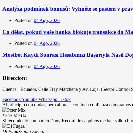
Analýza podmínek bonusů: Vyhněte se pastem v prav
Posted on
04 Ago, 2026
Co dělat, pokud vaše banka blokuje transakce do M
Posted on
04 Ago, 2026
Mostbet Kaydı Sonrası Hesabınızı Başarıyla Nasıl Do
Posted on
04 Ago, 2026
Direccion:
Cuenca - Ecuador, Calle Fray Marchena y Av. Loja. (Sector Control 
Facebook
Youtube
Whatsapp
Tiktok
Al principio con dudas, pero ahora si con toda confianza compramos
Peter Mix
DJ
Si recomiento compar en Dany Record, los equipos me han salido bu
Dj Fugaz
Santa Elena.