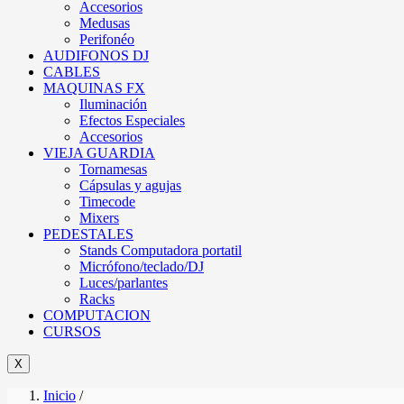
Accesorios
Medusas
Perifonéo
AUDIFONOS DJ
CABLES
MAQUINAS FX
Iluminación
Efectos Especiales
Accesorios
VIEJA GUARDIA
Tornamesas
Cápsulas y agujas
Timecode
Mixers
PEDESTALES
Stands Computadora portatil
Micrófono/teclado/DJ
Luces/parlantes
Racks
COMPUTACION
CURSOS
X
Inicio
/