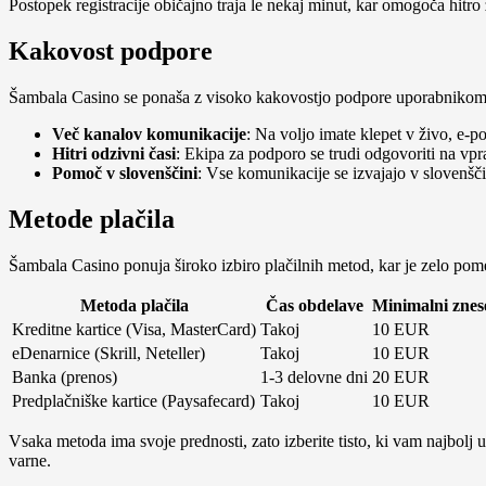
Postopek registracije običajno traja le nekaj minut, kar omogoča hitro 
Kakovost podpore
Šambala Casino se ponaša z visoko kakovostjo podpore uporabnikom. 
Več kanalov komunikacije
: Na voljo imate klepet v živo, e-p
Hitri odzivni časi
: Ekipa za podporo se trudi odgovoriti na vp
Pomoč v slovenščini
: Vse komunikacije se izvajajo v slovenšči
Metode plačila
Šambala Casino ponuja široko izbiro plačilnih metod, kar je zelo pom
Metoda plačila
Čas obdelave
Minimalni znes
Kreditne kartice (Visa, MasterCard)
Takoj
10 EUR
eDenarnice (Skrill, Neteller)
Takoj
10 EUR
Banka (prenos)
1-3 delovne dni
20 EUR
Predplačniške kartice (Paysafecard)
Takoj
10 EUR
Vsaka metoda ima svoje prednosti, zato izberite tisto, ki vam najbolj 
varne.