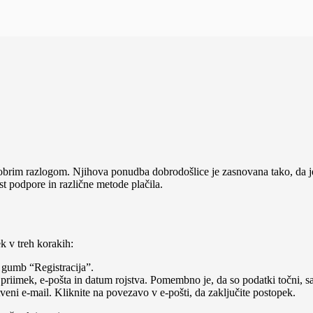
 dobrim razlogom. Njihova ponudba dobrodošlice je zasnovana tako, da je
t podpore in različne metode plačila.
k v treh korakih:
a gumb “Registracija”.
 priimek, e-pošta in datum rojstva. Pomembno je, da so podatki točni, sa
tveni e-mail. Kliknite na povezavo v e-pošti, da zaključite postopek.