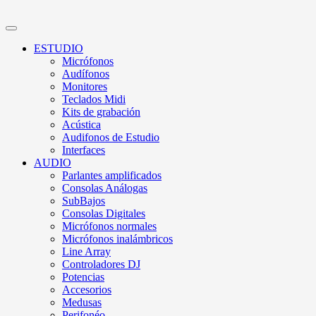
ESTUDIO
Micrófonos
Audífonos
Monitores
Teclados Midi
Kits de grabación
Acústica
Audifonos de Estudio
Interfaces
AUDIO
Parlantes amplificados
Consolas Análogas
SubBajos
Consolas Digitales
Micrófonos normales
Micrófonos inalámbricos
Line Array
Controladores DJ
Potencias
Accesorios
Medusas
Perifonéo