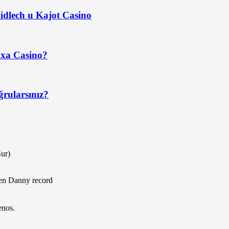
idlech u Kajot Casino
axa Casino?
ğrularsınız?
Sur)
 en Danny record
enos.