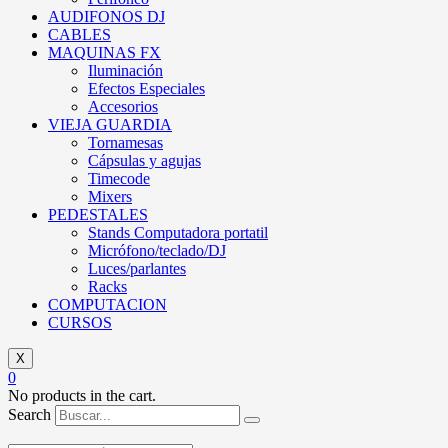
AUDIFONOS DJ
CABLES
MAQUINAS FX
Iluminación
Efectos Especiales
Accesorios
VIEJA GUARDIA
Tornamesas
Cápsulas y agujas
Timecode
Mixers
PEDESTALES
Stands Computadora portatil
Micrófono/teclado/DJ
Luces/parlantes
Racks
COMPUTACION
CURSOS
X
0
No products in the cart.
Search