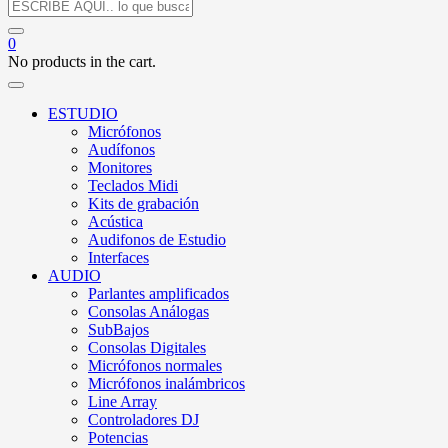
0
No products in the cart.
ESTUDIO
Micrófonos
Audífonos
Monitores
Teclados Midi
Kits de grabación
Acústica
Audifonos de Estudio
Interfaces
AUDIO
Parlantes amplificados
Consolas Análogas
SubBajos
Consolas Digitales
Micrófonos normales
Micrófonos inalámbricos
Line Array
Controladores DJ
Potencias