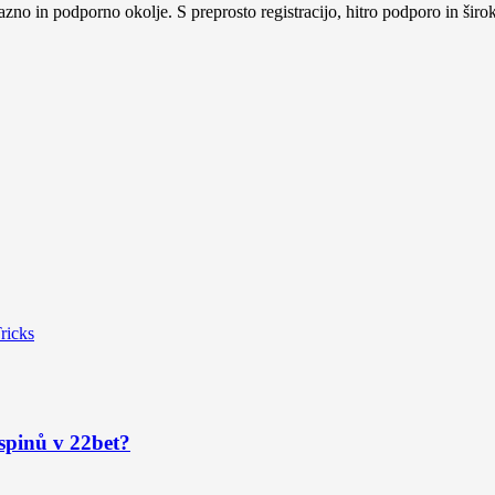
zno in podporno okolje. S preprosto registracijo, hitro podporo in široko
ricks
spinů v 22bet?