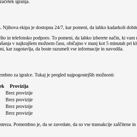
začetek igranja.
Njihova ekipa je dostopna 24/7, kar pomeni, da lahko kadarkoli dobite
ošto in telefonsko podporo. To pomeni, da lahko izberete način, ki vam n
rašanja v najkrajšem možnem času, običajno v manj kot 5 minutah pri kl
ni, kar zagotavlja, da boste razumeli vse informacije in navodila.
embno za igralce. Tukaj je pregled najpogostejših možnosti:
ek
Provizija
Brez provizije
Brez provizije
Brez provizije
Brez provizije
ustreza. Pomembno je, da se zavedate, da so vse transakcije zaščitene i