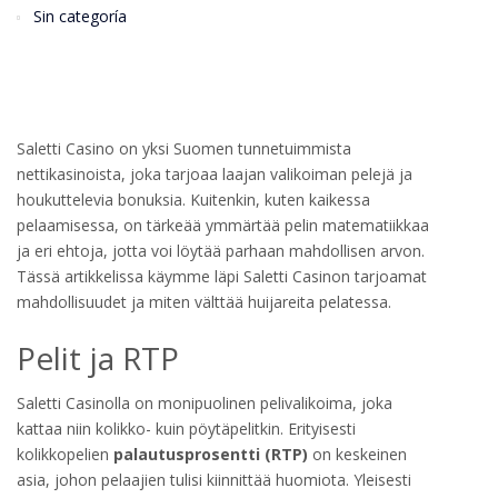
Sin categoría
Saletti Casino on yksi Suomen tunnetuimmista
nettikasinoista, joka tarjoaa laajan valikoiman pelejä ja
houkuttelevia bonuksia. Kuitenkin, kuten kaikessa
pelaamisessa, on tärkeää ymmärtää pelin matematiikkaa
ja eri ehtoja, jotta voi löytää parhaan mahdollisen arvon.
Tässä artikkelissa käymme läpi Saletti Casinon tarjoamat
mahdollisuudet ja miten välttää huijareita pelatessa.
Pelit ja RTP
Saletti Casinolla on monipuolinen pelivalikoima, joka
kattaa niin kolikko- kuin pöytäpelitkin. Erityisesti
kolikkopelien
palautusprosentti (RTP)
on keskeinen
asia, johon pelaajien tulisi kiinnittää huomiota. Yleisesti