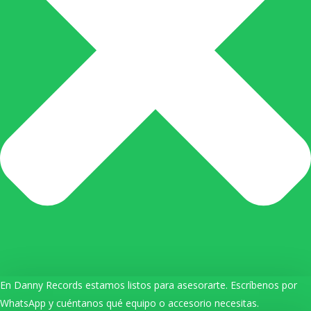
En Danny Records estamos listos para asesorarte. Escríbenos por
WhatsApp y cuéntanos qué equipo o accesorio necesitas.