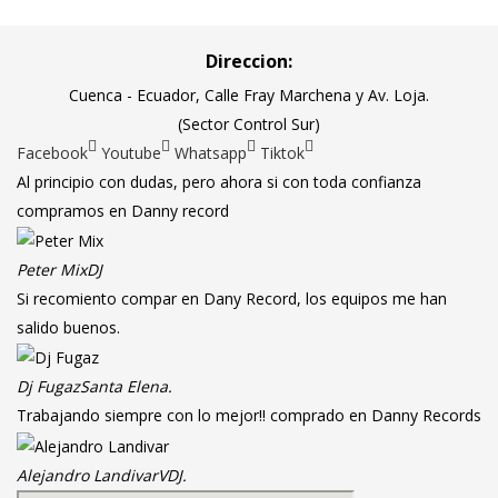
Direccion:
Cuenca - Ecuador, Calle Fray Marchena y Av. Loja.
(Sector Control Sur)
Facebook
Youtube
Whatsapp
Tiktok
Al principio con dudas, pero ahora si con toda confianza
compramos en Danny record
Peter Mix
DJ
Si recomiento compar en Dany Record, los equipos me han
salido buenos.
Dj Fugaz
Santa Elena.
Trabajando siempre con lo mejor!! comprado en Danny Records
Alejandro Landivar
VDJ.