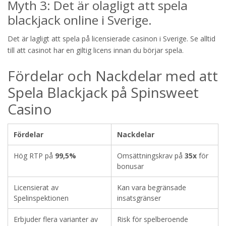
Myth 3: Det är olagligt att spela
blackjack online i Sverige.
Det är lagligt att spela på licensierade casinon i Sverige. Se alltid
till att casinot har en giltig licens innan du börjar spela.
Fördelar och Nackdelar med att
Spela Blackjack på Spinsweet
Casino
Fördelar
Nackdelar
Hög RTP på
99,5%
Omsättningskrav på
35x
för
bonusar
Licensierat av
Kan vara begränsade
Spelinspektionen
insatsgränser
Erbjuder flera varianter av
Risk för spelberoende