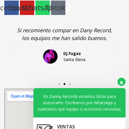
acebook
Youtube
Whatsapp
Tiktok
Si recomiento compar en Dany Record,
los equipos me han salido buenos.
Dj Fugaz
Santa Elena.
En Danny Records estamos listos para
asesorarte. Escríbenos por WhatsApp y
cuéntanos qué equipo o accesorio necesitas.
VENTAS