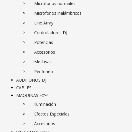
Micrófonos normales
Micrófonos inalámbricos
Line Array
Controladores DJ
Potencias
Accesorios
Medusas
Perifonéo
AUDIFONOS DJ
CABLES
MAQUINAS FX
Iluminación
Efectos Especiales
Accesorios