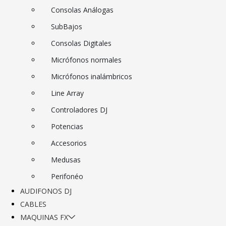
Consolas Análogas
SubBajos
Consolas Digitales
Micrófonos normales
Micrófonos inalámbricos
Line Array
Controladores DJ
Potencias
Accesorios
Medusas
Perifonéo
AUDIFONOS DJ
CABLES
MAQUINAS FX