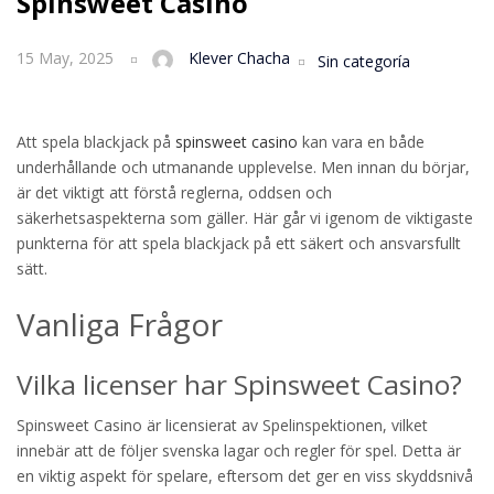
Spinsweet Casino
Posted
15 May, 2025
Klever Chacha
Sin categoría
on
Att spela blackjack på
spinsweet casino
kan vara en både
underhållande och utmanande upplevelse. Men innan du börjar,
är det viktigt att förstå reglerna, oddsen och
säkerhetsaspekterna som gäller. Här går vi igenom de viktigaste
punkterna för att spela blackjack på ett säkert och ansvarsfullt
sätt.
Vanliga Frågor
Vilka licenser har Spinsweet Casino?
Spinsweet Casino är licensierat av Spelinspektionen, vilket
innebär att de följer svenska lagar och regler för spel. Detta är
en viktig aspekt för spelare, eftersom det ger en viss skyddsnivå