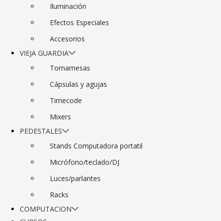
Iluminación
Efectos Especiales
Accesorios
VIEJA GUARDIA
Tornamesas
Cápsulas y agujas
Timecode
Mixers
PEDESTALES
Stands Computadora portatil
Micrófono/teclado/DJ
Luces/parlantes
Racks
COMPUTACION