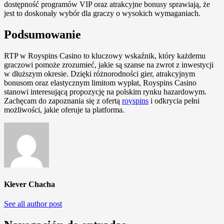
dostępność programów VIP oraz atrakcyjne bonusy sprawiają, że
jest to doskonały wybór dla graczy o wysokich wymaganiach.
Podsumowanie
RTP w Royspins Casino to kluczowy wskaźnik, który każdemu
graczowi pomoże zrozumieć, jakie są szanse na zwrot z inwestycji
w dłuższym okresie. Dzięki różnorodności gier, atrakcyjnym
bonusom oraz elastycznym limitom wypłat, Royspins Casino
stanowi interesującą propozycję na polskim rynku hazardowym.
Zachęcam do zapoznania się z ofertą
royspins
i odkrycia pełni
możliwości, jakie oferuje ta platforma.
Klever Chacha
See all author post