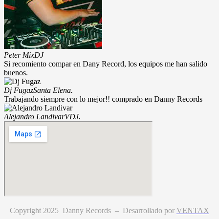
Peter Mix
DJ
Si recomiento compar en Dany Record, los equipos me han salido
buenos.
Dj Fugaz
Santa Elena.
Trabajando siempre con lo mejor!! comprado en Danny Records
Alejandro Landivar
VDJ.
Copyright 2025 Danny Records –
Desarrollado por
VENTAX