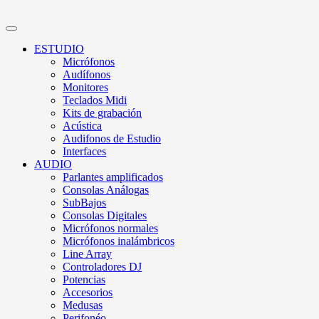
ESTUDIO
Micrófonos
Audífonos
Monitores
Teclados Midi
Kits de grabación
Acústica
Audifonos de Estudio
Interfaces
AUDIO
Parlantes amplificados
Consolas Análogas
SubBajos
Consolas Digitales
Micrófonos normales
Micrófonos inalámbricos
Line Array
Controladores DJ
Potencias
Accesorios
Medusas
Perifonéo