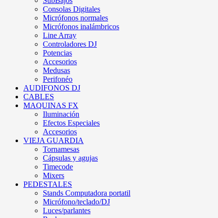
SubBajos
Consolas Digitales
Micrófonos normales
Micrófonos inalámbricos
Line Array
Controladores DJ
Potencias
Accesorios
Medusas
Perifonéo
AUDIFONOS DJ
CABLES
MAQUINAS FX
Iluminación
Efectos Especiales
Accesorios
VIEJA GUARDIA
Tornamesas
Cápsulas y agujas
Timecode
Mixers
PEDESTALES
Stands Computadora portatil
Micrófono/teclado/DJ
Luces/parlantes