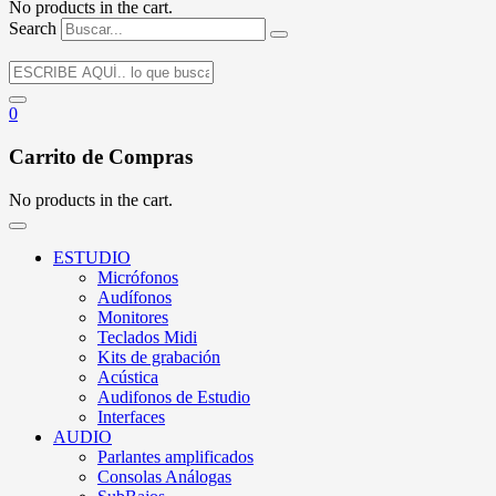
No products in the cart.
Search
0
Carrito de Compras
No products in the cart.
ESTUDIO
Micrófonos
Audífonos
Monitores
Teclados Midi
Kits de grabación
Acústica
Audifonos de Estudio
Interfaces
AUDIO
Parlantes amplificados
Consolas Análogas