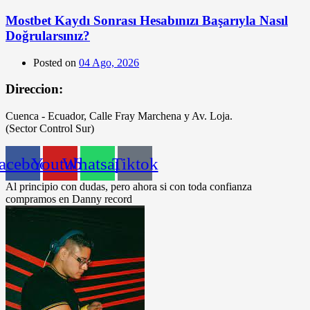
Mostbet Kaydı Sonrası Hesabınızı Başarıyla Nasıl
Doğrularsınız?
Posted on
04 Ago, 2026
Direccion:
Cuenca - Ecuador, Calle Fray Marchena y Av. Loja.
(Sector Control Sur)
acebook
Youtube
Whatsapp
Tiktok
Al principio con dudas, pero ahora si con toda confianza
compramos en Danny record