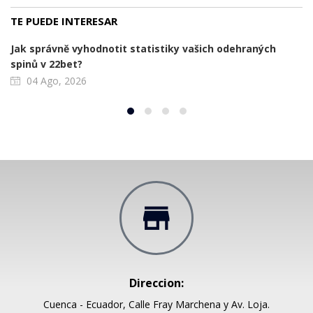
TE PUEDE INTERESAR
Jak správně vyhodnotit statistiky vašich odehraných
spinů v 22bet?
04 Ago, 2026
Direccion:
Cuenca - Ecuador, Calle Fray Marchena y Av. Loja.