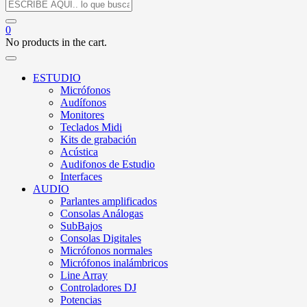
0
No products in the cart.
ESTUDIO
Micrófonos
Audífonos
Monitores
Teclados Midi
Kits de grabación
Acústica
Audifonos de Estudio
Interfaces
AUDIO
Parlantes amplificados
Consolas Análogas
SubBajos
Consolas Digitales
Micrófonos normales
Micrófonos inalámbricos
Line Array
Controladores DJ
Potencias