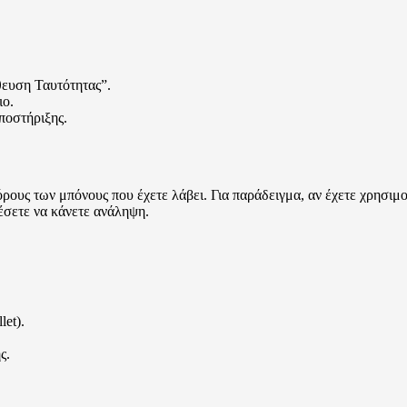
θευση Ταυτότητας”.
ιο.
ποστήριξης.
ρους των μπόνους που έχετε λάβει. Για παράδειγμα, αν έχετε χρησιμο
έσετε να κάνετε ανάληψη.
let).
ς.