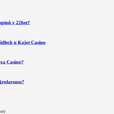
spinů v 22bet?
idlech u Kajot Casino
axa Casino?
ğrularsınız?
Sur)