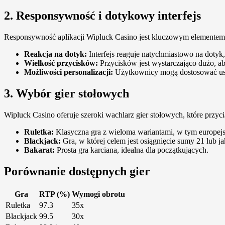
2. Responsywność i dotykowy interfejs
Responsywność aplikacji Wipluck Casino jest kluczowym elementem, 
Reakcja na dotyk:
Interfejs reaguje natychmiastowo na dotyk
Wielkość przycisków:
Przycisków jest wystarczająco dużo, a
Możliwości personalizacji:
Użytkownicy mogą dostosować ustaw
3. Wybór gier stołowych
Wipluck Casino oferuje szeroki wachlarz gier stołowych, które przyci
Ruletka:
Klasyczna gra z wieloma wariantami, w tym europej
Blackjack:
Gra, w której celem jest osiągnięcie sumy 21 lub jak 
Bakarat:
Prosta gra karciana, idealna dla początkujących.
Porównanie dostępnych gier
Gra
RTP (%)
Wymogi obrotu
Ruletka
97.3
35x
Blackjack
99.5
30x