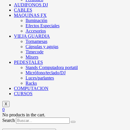
AUDIFONOS DJ
CABLES
MAQUINAS FX
Iluminación
Efectos Especiales
Accesorios
VIEJA GUARDIA
Tornamesas
Cápsulas y agujas
Timecode
Mixers
PEDESTALES
Stands Computadora portatil
Micrófono/teclado/DJ
Luces/parlantes
Racks
COMPUTACION
CURSOS
X
0
No products in the cart.
Search