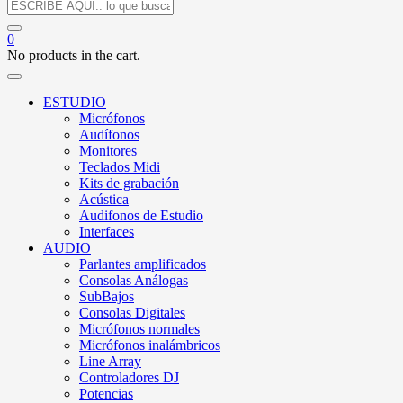
0
No products in the cart.
ESTUDIO
Micrófonos
Audífonos
Monitores
Teclados Midi
Kits de grabación
Acústica
Audifonos de Estudio
Interfaces
AUDIO
Parlantes amplificados
Consolas Análogas
SubBajos
Consolas Digitales
Micrófonos normales
Micrófonos inalámbricos
Line Array
Controladores DJ
Potencias