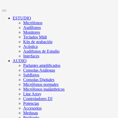
ESTUDIO
Micrófonos
Audífonos
Monitores
Teclados Midi
Kits de grabación
Acústica
Audifonos de Estudio
Interfaces
AUDIO
Parlantes amplificados
Consolas Análogas
SubBajos
Consolas Digitales
Micrófonos normales
Micrófonos inalámbricos
Line Array
Controladores DJ
Potencias
Accesorios
Medusas
Perifonéo