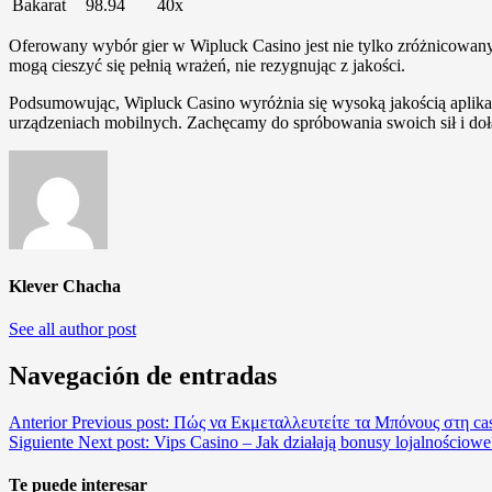
Bakarat
98.94
40x
Oferowany wybór gier w Wipluck Casino jest nie tylko zróżnicowany,
mogą cieszyć się pełnią wrażeń, nie rezygnując z jakości.
Podsumowując, Wipluck Casino wyróżnia się wysoką jakością aplikac
urządzeniach mobilnych. Zachęcamy do spróbowania swoich sił i doł
Klever Chacha
See all author post
Navegación de entradas
Anterior
Previous post:
Πώς να Εκμεταλλευτείτε τα Μπόνους στη ca
Siguiente
Next post:
Vips Casino – Jak działają bonusy lojalnościowe
Te puede interesar