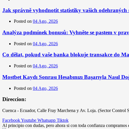
Jak správně vyhodnotit statistiky vašich odehraných 
Posted on
04 Ago, 2026
Analýza podmínek bonusů: Vyhněte se pastem v prav
Posted on
04 Ago, 2026
Co dělat, pokud vaše banka blokuje transakce do M
Posted on
04 Ago, 2026
Mostbet Kaydı Sonrası Hesabınızı Başarıyla Nasıl Do
Posted on
04 Ago, 2026
Direccion:
Cuenca - Ecuador, Calle Fray Marchena y Av. Loja. (Sector Control 
Facebook
Youtube
Whatsapp
Tiktok
Al principio con dudas, pero ahora si con toda confianza compramos