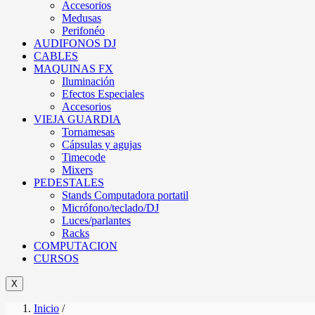
Accesorios
Medusas
Perifonéo
AUDIFONOS DJ
CABLES
MAQUINAS FX
Iluminación
Efectos Especiales
Accesorios
VIEJA GUARDIA
Tornamesas
Cápsulas y agujas
Timecode
Mixers
PEDESTALES
Stands Computadora portatil
Micrófono/teclado/DJ
Luces/parlantes
Racks
COMPUTACION
CURSOS
X
Inicio
/