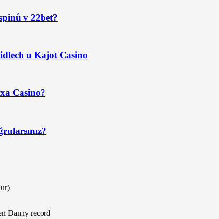
spinů v 22bet?
idlech u Kajot Casino
axa Casino?
ğrularsınız?
Sur)
 en Danny record