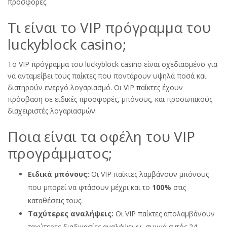
προσφορές.
Τι είναι το VIP πρόγραμμα του
luckyblock casino;
Το VIP πρόγραμμα του luckyblock casino είναι σχεδιασμένο για
να ανταμείβει τους παίκτες που ποντάρουν υψηλά ποσά και
διατηρούν ενεργό λογαριασμό. Οι VIP παίκτες έχουν
πρόσβαση σε ειδικές προσφορές, μπόνους, και προσωπικούς
διαχειριστές λογαριασμών.
Ποια είναι τα οφέλη του VIP
προγράμματος;
Ειδικά μπόνους:
Οι VIP παίκτες λαμβάνουν μπόνους
που μπορεί να φτάσουν μέχρι και το
100%
στις
καταθέσεις τους.
Ταχύτερες αναλήψεις:
Οι VIP παίκτες απολαμβάνουν
ταχύτερες διαδικασίες αναλήψεων, συχνά εντός 24