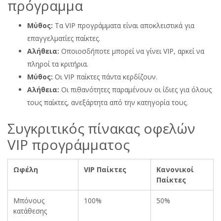
πρόγραμμα
Μύθος:
Τα VIP προγράμματα είναι αποκλειστικά για
επαγγελματίες παίκτες.
Αλήθεια:
Οποιοσδήποτε μπορεί να γίνει VIP, αρκεί να
πληροί τα κριτήρια.
Μύθος:
Οι VIP παίκτες πάντα κερδίζουν.
Αλήθεια:
Οι πιθανότητες παραμένουν οι ίδιες για όλους
τους παίκτες, ανεξάρτητα από την κατηγορία τους.
Συγκριτικός πίνακας οφελών
VIP προγράμματος
Ωφέλη
VIP Παίκτες
Κανονικοί
Παίκτες
Μπόνους
100%
50%
κατάθεσης