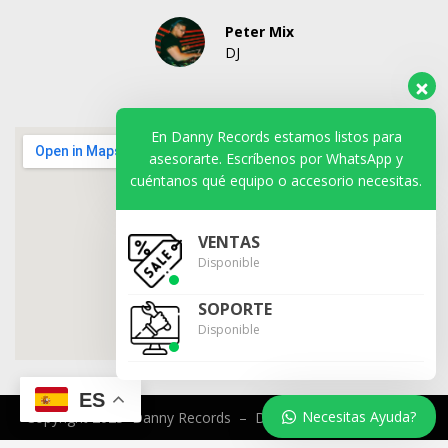
Dj 
Sant
Peter Mix
DJ
En Danny Records estamos listos para
asesorarte. Escríbenos por WhatsApp y
cuéntanos qué equipo o accesorio necesitas.
VENTAS
Disponible
SOPORTE
Disponible
ES
Necesitas Ayuda?
Copyright 2025 Danny Records –
Desarrollado por
VENTAX