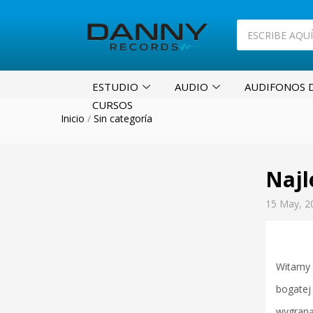
ESTUDIO
AUDIO
AUDIFONOS D
CURSOS
Inicio
/
Sin categoría
Najl
15 May, 2
Witamy w
bogatej
wygraną