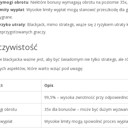
ymogi obrotu
: Niektóre bonusy wymagają obrotu na poziomie 35x,
imity wypłat
: Wysokie limity wypłat mogą stanowić przeszkodę dla g
ygrane.
yzyko utraty
: Blackjack, mimo strategii, wiąże się z ryzykiem utraty
ieprzygotowanych graczy.
czywistość
 blackjacka ważne jest, aby być świadomym nie tylko strategii, ale r
ych aspektów, które warto wziąć pod uwagę:
kt
Opis
99,5% – wysoka zwrotność przy odpowiednich
i obrotu
35x dla bonusów – może być dużym wyzwan
 wypłat
Wysokie limity mogą spowolnić proces wypła