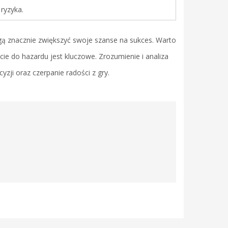
ryzyka.
gą znacznie zwiększyć swoje szanse na sukces. Warto
cie do hazardu jest kluczowe. Zrozumienie i analiza
zji oraz czerpanie radości z gry.