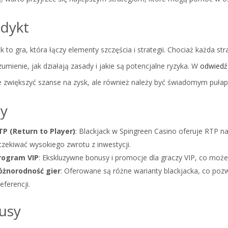
dykt
k to gra, która łączy elementy szczęścia i strategii. Chociaż każda 
zumienie, jak działają zasady i jakie są potencjalne ryzyka. W
odwiedź
e zwiększyć szanse na zysk, ale również należy być świadomym pułap
sy
TP (Return to Player)
: Blackjack w Spingreen Casino oferuje RTP 
zekiwać wysokiego zwrotu z inwestycji.
rogram VIP
: Ekskluzywne bonusy i promocje dla graczy VIP, co może
óżnorodność gier
: Oferowane są różne warianty blackjacka, co poz
eferencji.
usy