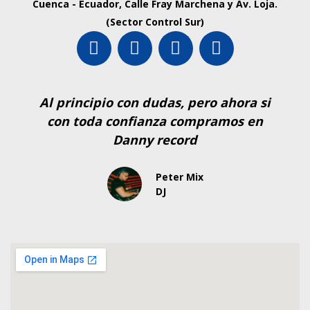
Cuenca - Ecuador, Calle Fray Marchena y Av. Loja.
(Sector Control Sur)
Al principio con dudas, pero ahora si
con toda confianza compramos en
Danny record
Peter Mix
DJ