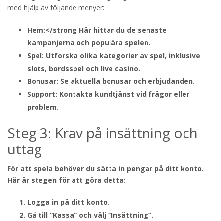
med hjälp av följande menyer:
Hem:</strong Här hittar du de senaste
kampanjerna och populära spelen.
Spel:
Utforska olika kategorier av spel, inklusive
slots, bordsspel och live casino.
Bonusar:
Se aktuella bonusar och erbjudanden.
Support:
Kontakta kundtjänst vid frågor eller
problem.
Steg 3: Krav på insättning och
uttag
För att spela behöver du sätta in pengar på ditt konto.
Här är stegen för att göra detta:
Logga in på ditt konto.
Gå till “Kassa” och välj “Insättning”.