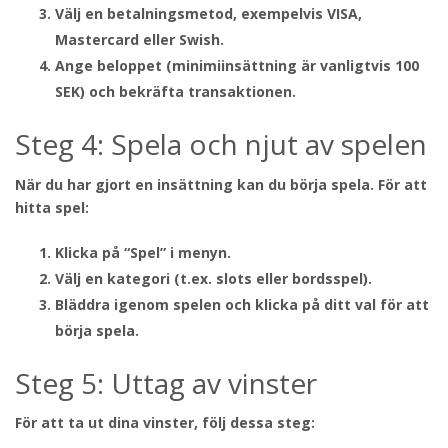
Välj en betalningsmetod, exempelvis VISA,
Mastercard eller Swish.
Ange beloppet (minimiinsättning är vanligtvis
100
SEK
) och bekräfta transaktionen.
Steg 4: Spela och njut av spelen
När du har gjort en insättning kan du börja spela. För att
hitta spel:
Klicka på “Spel” i menyn.
Välj en kategori (t.ex. slots eller bordsspel).
Bläddra igenom spelen och klicka på ditt val för att
börja spela.
Steg 5: Uttag av vinster
För att ta ut dina vinster, följ dessa steg: