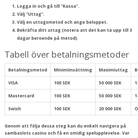
Logga in och gå till “Kassa”.
Välj “Uttag”.
Välj en uttagsmetod och ange beloppet.
Bekräfta ditt uttag (notera att det kan ta upp till 3
dagar beroende på metod).
Tabell över betalningsmetoder
Betalningsmetod
Minimiinsättning
Maximiuttag
B
VISA
100 SEK
50 000 SEK
1
Mastercard
100 SEK
50 000 SEK
1
Swish
100 SEK
20 000 SEK
O
Genom att följa dessa steg kan du enkelt navigera på
sambaslots casino och få en smidig spelupplevelse. Var