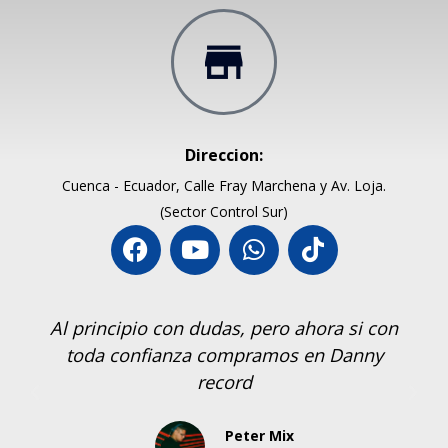
Direccion:
Cuenca - Ecuador, Calle Fray Marchena y Av. Loja.
(Sector Control Sur)
Al principio con dudas, pero ahora si con
Si
toda confianza compramos en Danny
record
Peter Mix