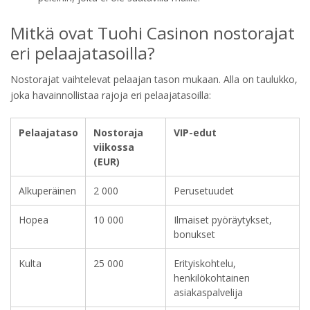
Mitkä ovat Tuohi Casinon nostorajat
eri pelaajatasoilla?
Nostorajat vaihtelevat pelaajan tason mukaan. Alla on taulukko,
joka havainnollistaa rajoja eri pelaajatasoilla:
Pelaajataso
Nostoraja
VIP-edut
viikossa
(EUR)
Alkuperäinen
2 000
Perusetuudet
Hopea
10 000
Ilmaiset pyöräytykset,
bonukset
Kulta
25 000
Erityiskohtelu,
henkilökohtainen
asiakaspalvelija