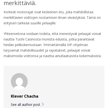
merkittäviä.
Korkeat nostorajat ovat keskeinen etu, joka mahdollistaa
merkittävien voittojen nostamisen ilman viivästyksiä. Tämä on
erityisen tärkeää suurille pelaajille.
Yhteenvetona voidaan todeta, että menestyvät pelaajat voivat
nauttia Tuohi Casinosta monista eduista, jotka parantavat
heidän pelikokemustaan. Ymmärtämällä VIP-ohjelman
tarjoamat mahdollisuudet ja rajoitukset, pelaajat voivat
maksimoida voittonsa ja nauttia ainutlaatuisista kokemuksista.
Klever Chacha
See all author post