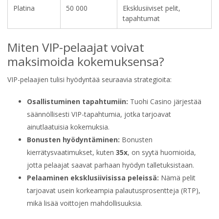
Platina
50 000
Eksklusiiviset pelit,
tapahtumat
Miten VIP-pelaajat voivat
maksimoida kokemuksensa?
VIP-pelaajien tulisi hyödyntää seuraavia strategioita:
Osallistuminen tapahtumiin:
Tuohi Casino järjestää
säännöllisesti VIP-tapahtumia, jotka tarjoavat
ainutlaatuisia kokemuksia.
Bonusten hyödyntäminen:
Bonusten
kierrätysvaatimukset, kuten
35x
, on syytä huomioida,
jotta pelaajat saavat parhaan hyödyn talletuksistaan.
Pelaaminen eksklusiivisissa peleissä:
Nämä pelit
tarjoavat usein korkeampia palautusprosentteja (RTP),
mikä lisää voittojen mahdollisuuksia.