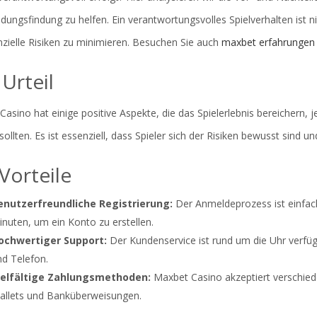
dungsfindung zu helfen. Ein verantwortungsvolles Spielverhalten ist 
zielle Risiken zu minimieren. Besuchen Sie auch
maxbet erfahrungen
Urteil
asino hat einige positive Aspekte, die das Spielerlebnis bereichern, j
ollten. Es ist essenziell, dass Spieler sich der Risiken bewusst sind 
Vorteile
enutzerfreundliche Registrierung:
Der Anmeldeprozess ist einfach 
nuten, um ein Konto zu erstellen.
ochwertiger Support:
Der Kundenservice ist rund um die Uhr verfüg
d Telefon.
ielfältige Zahlungsmethoden:
Maxbet Casino akzeptiert verschied
allets und Banküberweisungen.