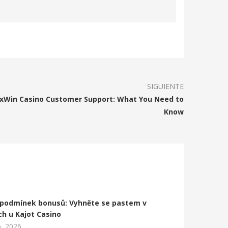
SIGUIENTE
xWin Casino Customer Support: What You Need to
Know
 podmínek bonusů: Vyhněte se pastem v
Co děla
ch u Kajot Casino
Casino?
, 2026
04 Ag