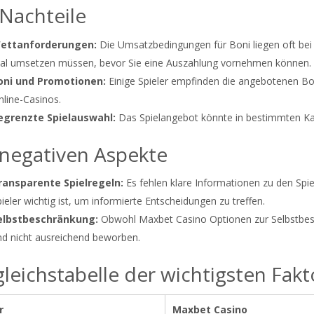
 Nachteile
ettanforderungen:
Die Umsatzbedingungen für Boni liegen oft be
al umsetzen müssen, bevor Sie eine Auszahlung vornehmen können.
oni und Promotionen:
Einige Spieler empfinden die angebotenen Boni
line-Casinos.
egrenzte Spielauswahl:
Das Spielangebot könnte in bestimmten Kate
 negativen Aspekte
ransparente Spielregeln:
Es fehlen klare Informationen zu den Spie
ieler wichtig ist, um informierte Entscheidungen zu treffen.
elbstbeschränkung:
Obwohl Maxbet Casino Optionen zur Selbstbesch
nd nicht ausreichend beworben.
leichstabelle der wichtigsten Fak
r
Maxbet Casino