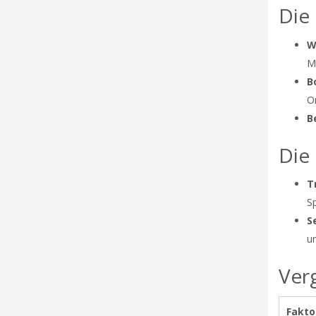
Die
W
M
B
On
B
Die
T
Sp
S
u
Verg
Fakto