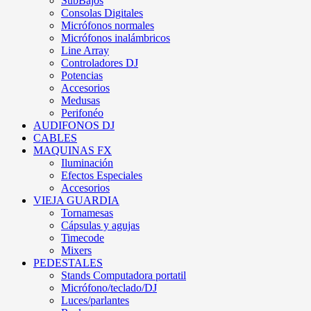
SubBajos
Consolas Digitales
Micrófonos normales
Micrófonos inalámbricos
Line Array
Controladores DJ
Potencias
Accesorios
Medusas
Perifonéo
AUDIFONOS DJ
CABLES
MAQUINAS FX
Iluminación
Efectos Especiales
Accesorios
VIEJA GUARDIA
Tornamesas
Cápsulas y agujas
Timecode
Mixers
PEDESTALES
Stands Computadora portatil
Micrófono/teclado/DJ
Luces/parlantes