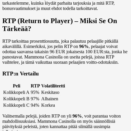
tarkastelemme, kuinka löydät parhaita tarjouksia ja mitä RTP,
bonusvaatimukset ja muut ehdot todella tarkoittavat.
RTP (Return to Player) – Miksi Se On
Tärkeää?
RTP tarkoittaa prosenttiosuutta, joka palautuu pelaajille pitkällä
aikavälillä. Esimerkiksi, jos pelin RTP on
96%
, pelaajat voivat
odottaa saavansa takaisin 96 EUR jokaisesta 100 EUR:sta, jonka he
panostavat. Mammona Casinolla on useita pelejä, joissa RTP
vaihtelee, ja tämä vaikuttaa suoraan pelaajien voitto-odotuksiin.
RTP:n Vertailu
Peli
RTP
Volatiliteetti
Kolikkopeli A
95%
Keskitaso
Kolikkopeli B
97%
Alhainen
Kolikkopeli C
94%
Korkea
Valitsemalla pelejä, joiden RTP on yli
96%
, voit parantaa voiton
mahdollisuuksiasi. Mammona Casinolla on myös säännöllisiä
päivityksiä peleistä, joten kannattaa pitää silmällä uusimpia