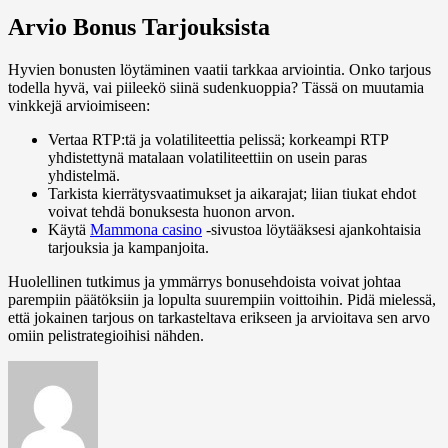
Arvio Bonus Tarjouksista
Hyvien bonusten löytäminen vaatii tarkkaa arviointia. Onko tarjous
todella hyvä, vai piileekö siinä sudenkuoppia? Tässä on muutamia
vinkkejä arvioimiseen:
Vertaa RTP:tä ja volatiliteettia pelissä; korkeampi RTP
yhdistettynä matalaan volatiliteettiin on usein paras
yhdistelmä.
Tarkista kierrätysvaatimukset ja aikarajat; liian tiukat ehdot
voivat tehdä bonuksesta huonon arvon.
Käytä
Mammona casino
-sivustoa löytääksesi ajankohtaisia
tarjouksia ja kampanjoita.
Huolellinen tutkimus ja ymmärrys bonusehdoista voivat johtaa
parempiin päätöksiin ja lopulta suurempiin voittoihin. Pidä mielessä,
että jokainen tarjous on tarkasteltava erikseen ja arvioitava sen arvo
omiin pelistrategioihisi nähden.