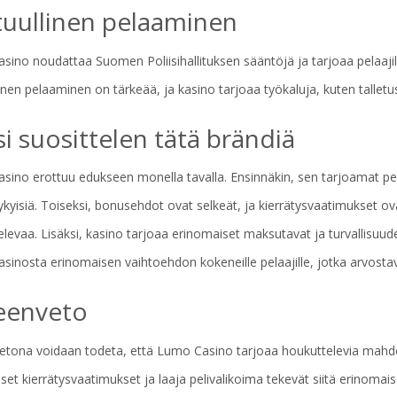
tuullinen pelaaminen
ino noudattaa Suomen Poliisihallituksen sääntöjä ja tarjoaa pelaaji
inen pelaaminen on tärkeää, ja kasino tarjoaa työkaluja, kuten talletus
i suosittelen tätä brändiä
ino erottuu edukseen monella tavalla. Ensinnäkin, sen tarjoamat peli
kykyisiä. Toiseksi, bonusehdot ovat selkeät, ja kierrätysvaatimukset o
levaa. Lisäksi, kasino tarjoaa erinomaiset maksutavat ja turvallisuude
sinosta erinomaisen vaihtoehdon kokeneille pelaajille, jotka arvost
eenveto
tona voidaan todeta, että Lumo Casino tarjoaa houkuttelevia mahdoll
iset kierrätysvaatimukset ja laaja pelivalikoima tekevät siitä erinomai