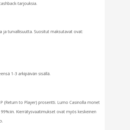
 cashback-tarjouksia.
 ja turvallisuutta. Suositut maksutavat ovat:
ensä 1-3 arkipäivän sisällä.
RTP (Return to Player) prosentti. Lumo Casinolla monet
pa 99%:iin. Kierrätysvaatimukset ovat myös keskeinen
o.