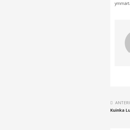
ymmärtä
ANTER
Kuinka L