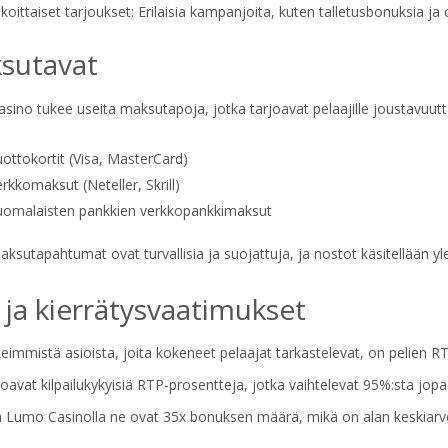
ikoittaiset tarjoukset: Erilaisia kampanjoita, kuten talletusbonuksia ja
sutavat
ino tukee useita maksutapoja, jotka tarjoavat pelaajille joustavuutta
ottokortit (Visa, MasterCard)
rkkomaksut (Neteller, Skrill)
uomalaisten pankkien verkkopankkimaksut
aksutapahtumat ovat turvallisia ja suojattuja, ja nostot käsitellään yle
ja kierrätysvaatimukset
keimmistä asioista, joita kokeneet pelaajat tarkastelevat, on pelien 
rjoavat kilpailukykyisiä RTP-prosentteja, jotka vaihtelevat 95%:sta jo
ja Lumo Casinolla ne ovat 35x bonuksen määrä, mikä on alan keskiarv