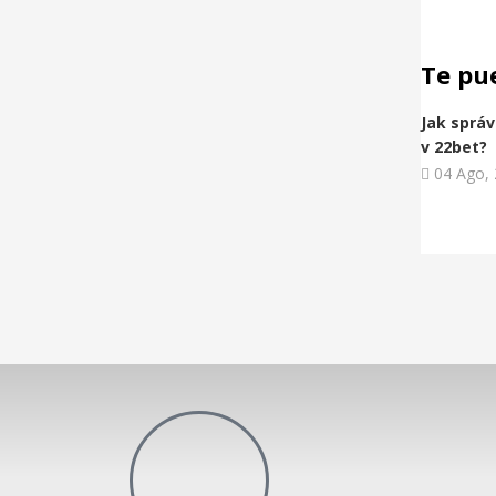
Te pu
Jak správ
v 22bet?
04 Ago,