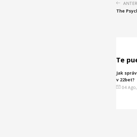
ANTER
The Psyc
Te pu
Jak správ
v 22bet?
04 Ago,