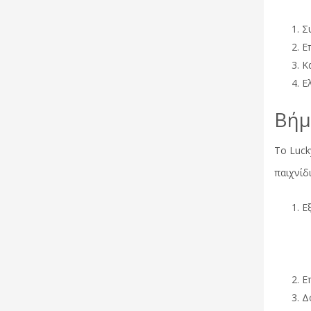
Σ
Ε
Κ
Ε
Βήμ
Το Luck
παιχνίδι
Ε
Ε
Δ