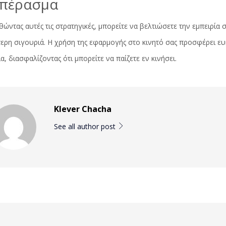
πέρασμα
ώντας αυτές τις στρατηγικές, μπορείτε να βελτιώσετε την εμπειρία 
ερη σιγουριά. Η χρήση της εφαρμογής στο κινητό σας προσφέρει ε
α, διασφαλίζοντας ότι μπορείτε να παίζετε εν κινήσει.
Klever Chacha
See all author post