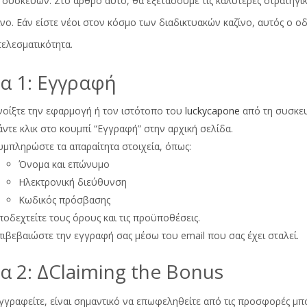
 συσκευών. Στο άρθρο αυτό, θα εξετάσουμε τις καλύτερες στρατηγικέ
ίνο. Εάν είστε νέοι στον κόσμο των διαδικτυακών καζίνο, αυτός ο 
τελεσματικότητα.
α 1: Εγγραφή
νοίξτε την εφαρμογή ή τον ιστότοπο του
luckycapone
από τη συσκευ
άντε κλικ στο κουμπί “Εγγραφή” στην αρχική σελίδα.
υμπληρώστε τα απαραίτητα στοιχεία, όπως:
Όνομα και επώνυμο
Ηλεκτρονική διεύθυνση
Κωδικός πρόσβασης
ποδεχτείτε τους όρους και τις προϋποθέσεις.
πιβεβαιώστε την εγγραφή σας μέσω του email που σας έχει σταλεί.
α 2: ΔClaiming the Bonus
γγραφείτε, είναι σημαντικό να επωφεληθείτε από τις προσφορές μπ