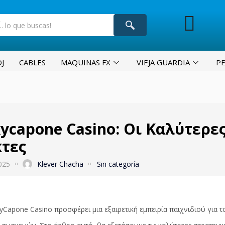
J
CABLES
MAQUINAS FX
VIEJA GUARDIA
P
ycapone Casino: Οι Καλύτερες
κτες
025
Klever Chacha
Sin categoría
yCapone Casino προσφέρει μια εξαιρετική εμπειρία παιχνιδιού για 