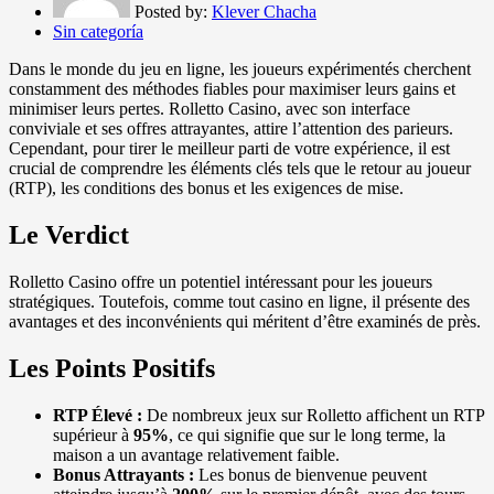
Posted by:
Klever Chacha
Sin categoría
Dans le monde du jeu en ligne, les joueurs expérimentés cherchent
constamment des méthodes fiables pour maximiser leurs gains et
minimiser leurs pertes. Rolletto Casino, avec son interface
conviviale et ses offres attrayantes, attire l’attention des parieurs.
Cependant, pour tirer le meilleur parti de votre expérience, il est
crucial de comprendre les éléments clés tels que le retour au joueur
(RTP), les conditions des bonus et les exigences de mise.
Le Verdict
Rolletto Casino offre un potentiel intéressant pour les joueurs
stratégiques. Toutefois, comme tout casino en ligne, il présente des
avantages et des inconvénients qui méritent d’être examinés de près.
Les Points Positifs
RTP Élevé :
De nombreux jeux sur Rolletto affichent un RTP
supérieur à
95%
, ce qui signifie que sur le long terme, la
maison a un avantage relativement faible.
Bonus Attrayants :
Les bonus de bienvenue peuvent