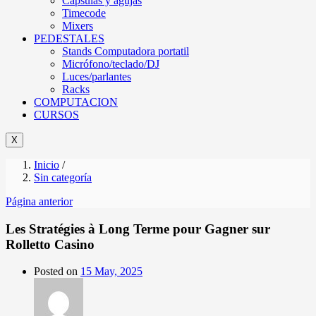
Cápsulas y agujas
Timecode
Mixers
PEDESTALES
Stands Computadora portatil
Micrófono/teclado/DJ
Luces/parlantes
Racks
COMPUTACION
CURSOS
X
Inicio
/
Sin categoría
Página anterior
Les Stratégies à Long Terme pour Gagner sur
Rolletto Casino
Posted on
15 May, 2025