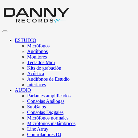
ESTUDIO
Micrófonos
Audífonos
Monitores
Teclados Midi
Kits de grabación
Acústica
Audifonos de Estudio
Interfaces
AUDIO
Parlantes amplificados
Consolas Análogas
SubBajos
Consolas Digitales
Micrófonos normales
Micrófonos inalámbricos
Line Array
Controladores DJ