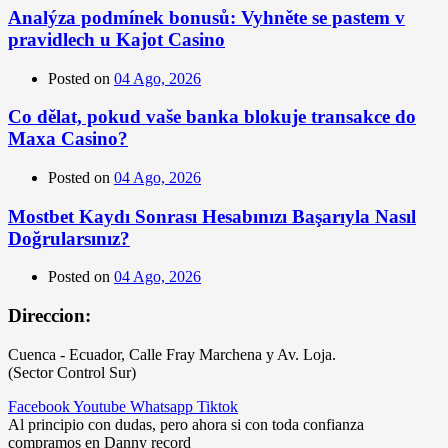
Analýza podmínek bonusů: Vyhněte se pastem v
pravidlech u Kajot Casino
Posted on
04 Ago, 2026
Co dělat, pokud vaše banka blokuje transakce do
Maxa Casino?
Posted on
04 Ago, 2026
Mostbet Kaydı Sonrası Hesabınızı Başarıyla Nasıl
Doğrularsınız?
Posted on
04 Ago, 2026
Direccion:
Cuenca - Ecuador, Calle Fray Marchena y Av. Loja.
(Sector Control Sur)
Facebook
Youtube
Whatsapp
Tiktok
Al principio con dudas, pero ahora si con toda confianza
compramos en Danny record