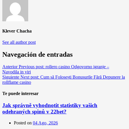
Klever Chacha
See all author post
Navegación de entradas
Anterior
Previous post:
rollero casino Odgovorno igranje –
Navodila in viri
Siguiente
Next post:
Cum să Folosești Bonusurile Fără Depunere la
rollflame casino
Te puede interesar
Jak správně vyhodnotit statistiky vašich
odehraných spinů v 22bet?
Posted on
04 Ago, 2026