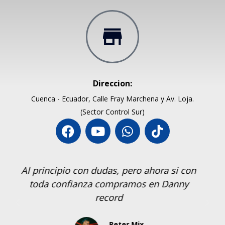
Direccion:
Cuenca - Ecuador, Calle Fray Marchena y Av. Loja.
(Sector Control Sur)
con
Si recomiento compar en Dany Record,
y
los equipos me han salido buenos.
Dj Fugaz
Santa Elena.