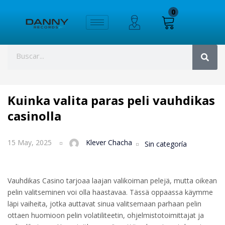
0
Kuinka valita paras peli vauhdikas
casinolla
15 May, 2025
Klever Chacha
Sin categoría
Vauhdikas Casino tarjoaa laajan valikoiman pelejä, mutta oikean
pelin valitseminen voi olla haastavaa. Tässä oppaassa käymme
läpi vaiheita, jotka auttavat sinua valitsemaan parhaan pelin
ottaen huomioon pelin volatiliteetin, ohjelmistotoimittajat ja