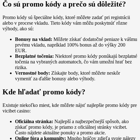
Čo sú promo kódy a prečo sú dôležité?
Promo kódy sú špeciálne kódy, ktoré môžete zadať pri registrácii
alebo v procese vkladu. Tieto kódy vám môžu poskytnúť rôzne
výhody, ako sú:
Bonusy na vklad:
Môžete získať dodatočné peniaze k vášmu
prvému vkladu, napríklad 100% bonus až do výšky 200
EUR.
Bezplatné točenia:
Niektoré promo kódy ponúkajú bezplatné
točenia na vybraných automatoch, čo vám umožní hrať bez
rizika.
Vernostné body:
Získajte body, ktoré môžete neskôr
vymeniť za ďalšie bonusy alebo výhody.
Kde hľadať promo kódy?
Existuje niekoľko miest, kde môžete nájsť najlepšie promo kódy pre
vicibet casino:
Oficiálna stránka:
Najlepší a najbezpečnejší spôsob, ako
získať promo kódy, je priamo z oficiálnej stránky vicibet.
Často nájdete aktuálne ponuky a promo akcie.
Online fóra a komunity:
Mnoho hráčov zdieľa svoje nálezy