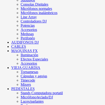
SubBajos
Consolas Digitales
Micrófonos normales
Micrófonos inalámbricos
Line Array
Controladores DJ
Potencias
Accesorios
Medusas
Perifonéo
AUDIFONOS DJ
CABLES
MAQUINAS FX
Iluminación
Efectos Especiales
Accesorios
VIEJA GUARDIA
Tornamesas
Cápsulas y agujas
Timecode
Mixers
PEDESTALES
Stands Computadora portatil
Micrófono/teclado/DJ
Luces/parlantes