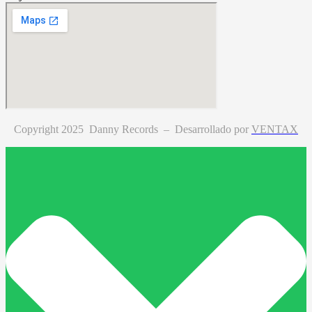
Copyright 2025 Danny Records –
Desarrollado por
VENTAX