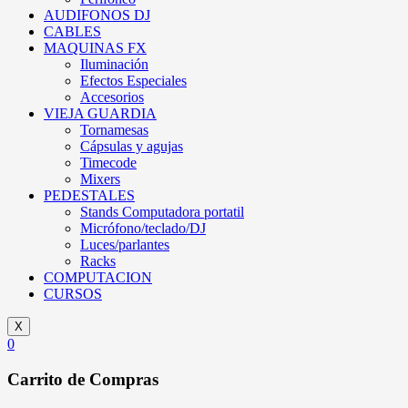
AUDIFONOS DJ
CABLES
MAQUINAS FX
Iluminación
Efectos Especiales
Accesorios
VIEJA GUARDIA
Tornamesas
Cápsulas y agujas
Timecode
Mixers
PEDESTALES
Stands Computadora portatil
Micrófono/teclado/DJ
Luces/parlantes
Racks
COMPUTACION
CURSOS
X
0
Carrito de Compras