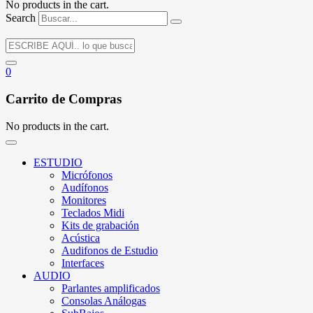
No products in the cart.
Search
0
Carrito de Compras
No products in the cart.
ESTUDIO
Micrófonos
Audífonos
Monitores
Teclados Midi
Kits de grabación
Acústica
Audifonos de Estudio
Interfaces
AUDIO
Parlantes amplificados
Consolas Análogas