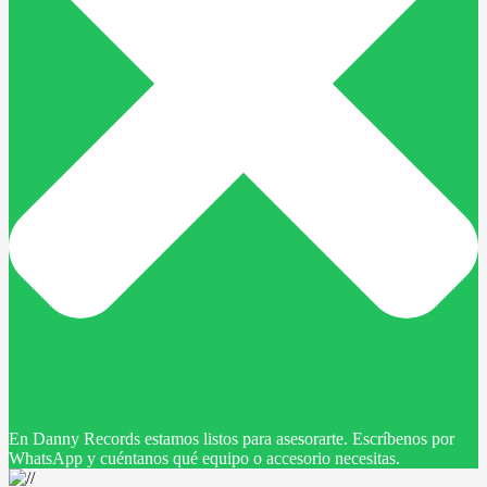
En Danny Records estamos listos para asesorarte. Escríbenos por
WhatsApp y cuéntanos qué equipo o accesorio necesitas.