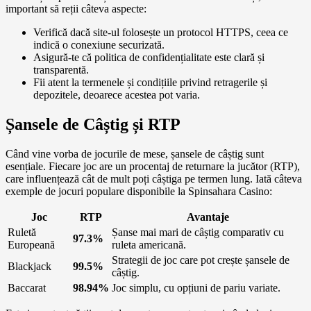
important să reții câteva aspecte:
Verifică dacă site-ul folosește un protocol HTTPS, ceea ce
indică o conexiune securizată.
Asigură-te că politica de confidențialitate este clară și
transparentă.
Fii atent la termenele și condițiile privind retragerile și
depozitele, deoarece acestea pot varia.
Șansele de Câștig și RTP
Când vine vorba de jocurile de mese, șansele de câștig sunt
esențiale. Fiecare joc are un procentaj de returnare la jucător (RTP),
care influențează cât de mult poți câștiga pe termen lung. Iată câteva
exemple de jocuri populare disponibile la Spinsahara Casino:
Joc
RTP
Avantaje
Ruletă
Șanse mai mari de câștig comparativ cu
97.3%
Europeană
ruleta americană.
Strategii de joc care pot crește șansele de
Blackjack
99.5%
câștig.
Baccarat
98.94%
Joc simplu, cu opțiuni de pariu variate.