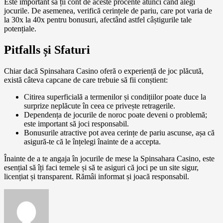
Este important să ții cont de aceste procente atunci când alegi
jocurile. De asemenea, verifică cerințele de pariu, care pot varia de
la 30x la 40x pentru bonusuri, afectând astfel câștigurile tale
potențiale.
Pitfalls și Sfaturi
Chiar dacă Spinsahara Casino oferă o experiență de joc plăcută,
există câteva capcane de care trebuie să fii conștient:
Citirea superficială a termenilor și condițiilor poate duce la
surprize neplăcute în ceea ce privește retragerile.
Dependența de jocurile de noroc poate deveni o problemă;
este important să joci responsabil.
Bonusurile atractive pot avea cerințe de pariu ascunse, așa că
asigură-te că le înțelegi înainte de a accepta.
Înainte de a te angaja în jocurile de mese la Spinsahara Casino, este
esențial să îți faci temele și să te asiguri că joci pe un site sigur,
licențiat și transparent. Rămâi informat și joacă responsabil.