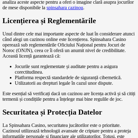
analiza aceste aspecte pentru a oferi o imagine clară asupra jocurilor
de mese disponibile la
spinsahara cazinou
.
Licențierea și Reglementările
Unul dintre cele mai importante aspecte de luat în considerare atunci
când alegi un cazinou online este licențierea. Spinsahara Casino
operează sub reglementările Oficiului Național pentru Jocuri de
Noroc (ONJN), ceea ce îi oferă un anumit nivel de credibilitate.
Această licență garantează că:
Jocurile sunt reglementate și auditate pentru a asigura
corectitudinea.
Platforma respectă standardele de siguranță cibernetică.
Utilizatorii au drepturi legale în cazul unor dispute.
Este esențial să verificați dacă un cazinou are licența activă și să citiți
termenii și condițiile pentru a înțelege mai bine regulile de joc.
Securitatea și Protecția Datelor
La Spinsahara Casino, securitatea jucătorilor este o prioritate.
Cazinoul utilizează tehnologii avansate de criptare pentru a proteja
informațiile personale și financiare ale utilizatorilor. Totuși, este