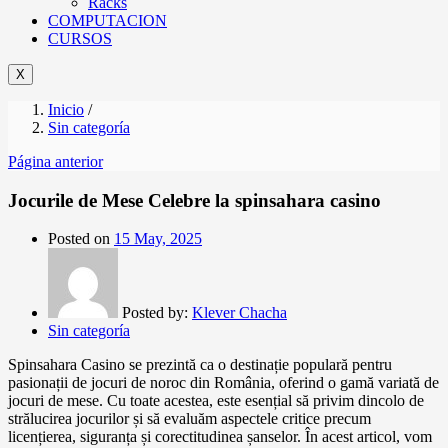
Racks
COMPUTACION
CURSOS
X
Inicio
/
Sin categoría
Página anterior
Jocurile de Mese Celebre la spinsahara casino
Posted on
15 May, 2025
Posted by:
Klever Chacha
Sin categoría
Spinsahara Casino se prezintă ca o destinație populară pentru
pasionații de jocuri de noroc din România, oferind o gamă variată de
jocuri de mese. Cu toate acestea, este esențial să privim dincolo de
strălucirea jocurilor și să evaluăm aspectele critice precum
licențierea, siguranța și corectitudinea șanselor. În acest articol, vom