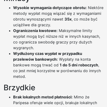
Wysokie wymagania dotyczące obrotu:
Niektóre
metody wypłat mogą wiązać się z wymaganiami
obrotu wynoszącymi nawet
35x
, co może być
uciążliwe dla graczy.
Ograniczenia kwotowe:
Maksymalne limity
wypłat mogą być niższe niż w innych kasynach,
co ogranicza swobodę graczy przy dużych
wygranych.
Wydłużony czas wypłat w przypadku
przelewów bankowych:
Wypłaty na konta
bankowe mogą trwać od
1 do 5 dni roboczych
,
co jest mniej korzystne w porównaniu do innych
metod.
Brzydkie
Brak lokalnych metod płatności:
Mimo że
Paripesa oferuje wiele opcji, brakuje lokalnych