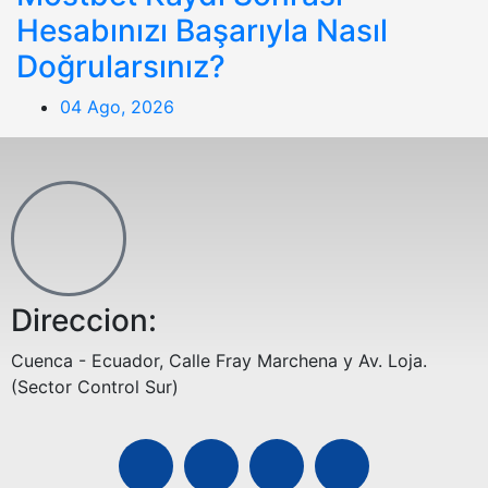
Hesabınızı Başarıyla Nasıl
Doğrularsınız?
04 Ago, 2026
Direccion:
Cuenca - Ecuador, Calle Fray Marchena y Av. Loja.
(Sector Control Sur)