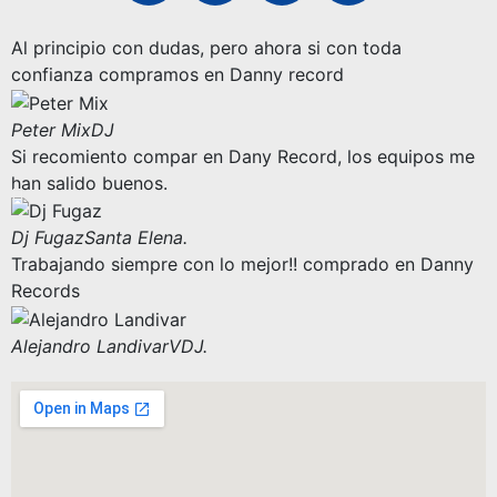
Al principio con dudas, pero ahora si con toda
confianza compramos en Danny record
Peter Mix
DJ
Si recomiento compar en Dany Record, los equipos me
han salido buenos.
Dj Fugaz
Santa Elena.
Trabajando siempre con lo mejor!! comprado en Danny
Records
Alejandro Landivar
VDJ.