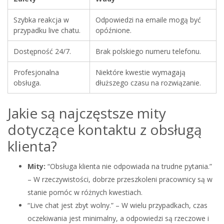
Szybka reakcja w
Odpowiedzi na emaile mogą być
przypadku live chatu.
opóźnione.
Dostępność 24/7.
Brak polskiego numeru telefonu.
Profesjonalna
Niektóre kwestie wymagają
obsługa.
dłuższego czasu na rozwiązanie.
Jakie są najczęstsze mity
dotyczące kontaktu z obsługą
klienta?
Mity:
“Obsługa klienta nie odpowiada na trudne pytania.”
– W rzeczywistości, dobrze przeszkoleni pracownicy są w
stanie pomóc w różnych kwestiach.
“Live chat jest zbyt wolny.” – W wielu przypadkach, czas
oczekiwania jest minimalny, a odpowiedzi są rzeczowe i