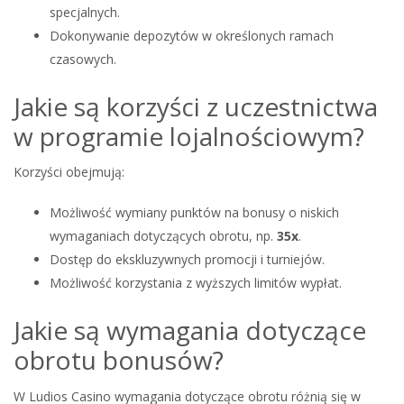
specjalnych.
Dokonywanie depozytów w określonych ramach
czasowych.
Jakie są korzyści z uczestnictwa
w programie lojalnościowym?
Korzyści obejmują:
Możliwość wymiany punktów na bonusy o niskich
wymaganiach dotyczących obrotu, np.
35x
.
Dostęp do ekskluzywnych promocji i turniejów.
Możliwość korzystania z wyższych limitów wypłat.
Jakie są wymagania dotyczące
obrotu bonusów?
W Ludios Casino wymagania dotyczące obrotu różnią się w