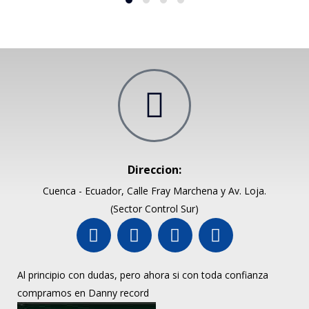
Direccion:
Cuenca - Ecuador, Calle Fray Marchena y Av. Loja.
(Sector Control Sur)
Al principio con dudas, pero ahora si con toda confianza
Si 
compramos en Danny record
sal