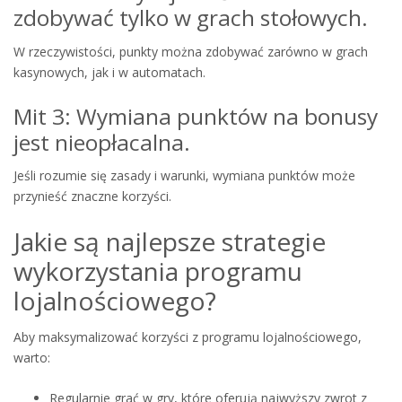
zdobywać tylko w grach stołowych.
W rzeczywistości, punkty można zdobywać zarówno w grach
kasynowych, jak i w automatach.
Mit 3: Wymiana punktów na bonusy
jest nieopłacalna.
Jeśli rozumie się zasady i warunki, wymiana punktów może
przynieść znaczne korzyści.
Jakie są najlepsze strategie
wykorzystania programu
lojalnościowego?
Aby maksymalizować korzyści z programu lojalnościowego,
warto:
Regularnie grać w gry, które oferują najwyższy zwrot z