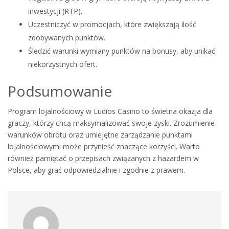
inwestycji (RTP).
Uczestniczyć w promocjach, które zwiększają ilość
zdobywanych punktów.
Śledzić warunki wymiany punktów na bonusy, aby unikać
niekorzystnych ofert.
Podsumowanie
Program lojalnościowy w Ludios Casino to świetna okazja dla
graczy, którzy chcą maksymalizować swoje zyski. Zrozumienie
warunków obrotu oraz umiejętne zarządzanie punktami
lojalnościowymi może przynieść znaczące korzyści. Warto
również pamiętać o przepisach związanych z hazardem w
Polsce, aby grać odpowiedzialnie i zgodnie z prawem.