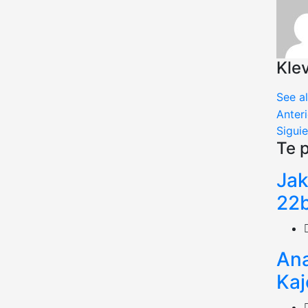
Kle
See a
Anteri
Sigui
Te 
Jak
22
Ana
Kaj