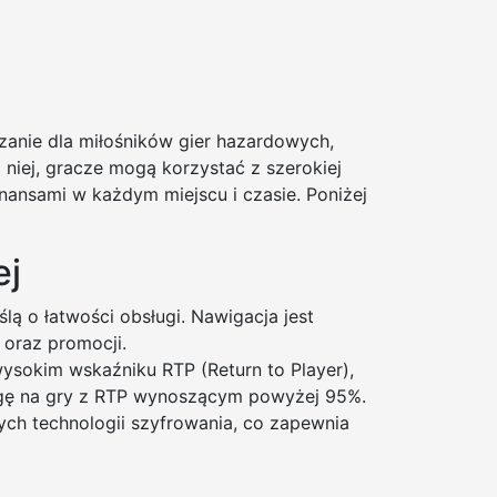
anie dla miłośników gier hazardowych,
 niej, gracze mogą korzystać z szerokiej
nansami w każdym miejscu i czasie. Poniżej
ej
lą o łatwości obsługi. Nawigacja jest
 oraz promocji.
wysokim wskaźniku RTP (Return to Player),
agę na gry z RTP wynoszącym powyżej 95%.
ych technologii szyfrowania, co zapewnia