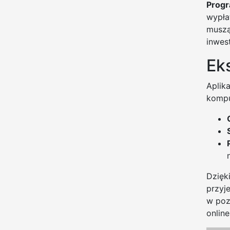
Progr
wypła
muszą
inwes
Ek
Aplik
kompu
Dzięki
przyj
w poz
online