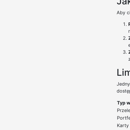
Ja
Aby c
Lim
Jedny
dostę
Typ w
Przel
Portf
Karty