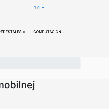
0
PEDESTALES
COMPUTACION
mobilnej