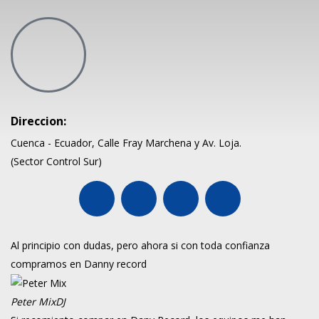
Direccion:
Cuenca - Ecuador, Calle Fray Marchena y Av. Loja.
(Sector Control Sur)
Al principio con dudas, pero ahora si con toda confianza
compramos en Danny record
Peter Mix
DJ