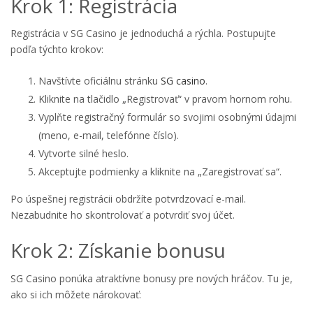
Krok 1: Registrácia
Registrácia v SG Casino je jednoduchá a rýchla. Postupujte
podľa týchto krokov:
Navštívte oficiálnu stránku
SG casino
.
Kliknite na tlačidlo „Registrovať“ v pravom hornom rohu.
Vyplňte registračný formulár so svojimi osobnými údajmi
(meno, e-mail, telefónne číslo).
Vytvorte silné heslo.
Akceptujte podmienky a kliknite na „Zaregistrovať sa“.
Po úspešnej registrácii obdržíte potvrdzovací e-mail.
Nezabudnite ho skontrolovať a potvrdiť svoj účet.
Krok 2: Získanie bonusu
SG Casino ponúka atraktívne bonusy pre nových hráčov. Tu je,
ako si ich môžete nárokovať: