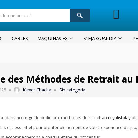
J
CABLES
MAQUINAS FX
VIEJA GUARDIA
P
e des Méthodes de Retrait au 
025
Klever Chacha
Sin categoría
ue dans notre guide dédié aux méthodes de retrait au
royalistplay pl
les est essentiel pour profiter pleinement de votre expérience de je
us accompagnerons à chaque étape du processus.