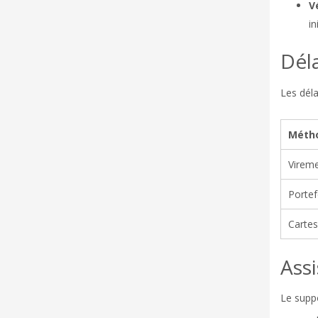
Vé
ini
Dél
Les déla
Métho
Vireme
Portef
Cartes
Assi
Le suppo