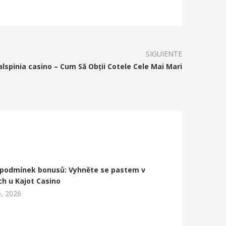
SIGUIENTE
alspinia casino – Cum Să Obții Cotele Cele Mai Mari
 podmínek bonusů: Vyhněte se pastem v
Co děla
ch u Kajot Casino
Casino?
, 2026
04 Ag