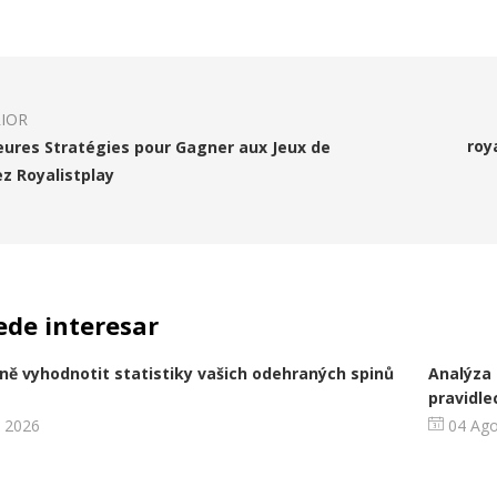
IOR
roy
eures Stratégies pour Gagner aux Jeux de
z Royalistplay
ede interesar
ně vyhodnotit statistiky vašich odehraných spinů
Analýza
pravidle
 2026
04 Ago