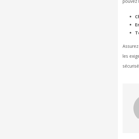
pouvez l
C
Em
T
Assurez-
les exig
sécurisé