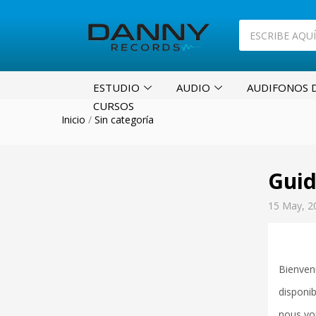
ESTUDIO
AUDIO
AUDIFONOS D
CURSOS
Inicio
/
Sin categoría
Guid
15 May, 2
Bienven
disponib
nous vo