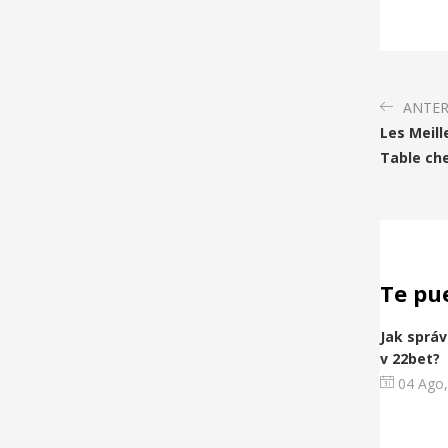
ANTER
Les Meill
Table che
Te pu
Jak správ
v 22bet?
04 Ago,