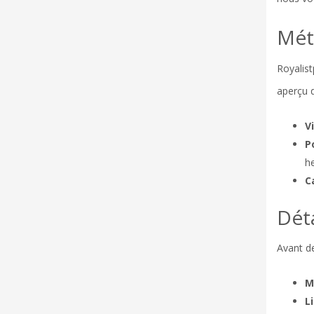
Mét
Royalist
aperçu d
V
P
he
C
Déta
Avant de
M
L