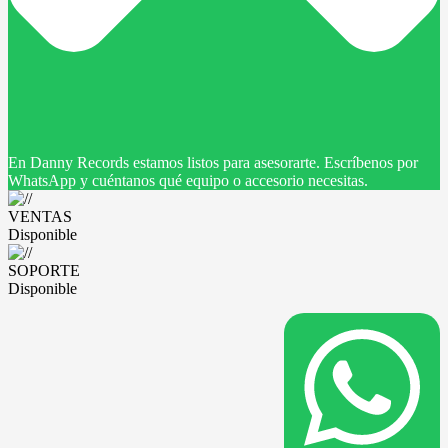
En Danny Records estamos listos para asesorarte. Escríbenos por
WhatsApp y cuéntanos qué equipo o accesorio necesitas.
VENTAS
Disponible
SOPORTE
Disponible