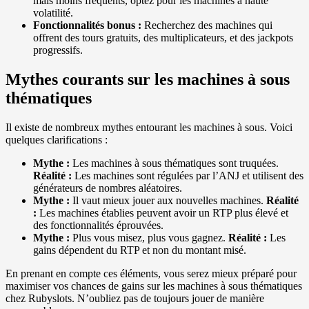
mais moins fréquents, optez pour les machines à haute
volatilité.
Fonctionnalités bonus :
Recherchez des machines qui
offrent des tours gratuits, des multiplicateurs, et des jackpots
progressifs.
Mythes courants sur les machines à sous
thématiques
Il existe de nombreux mythes entourant les machines à sous. Voici
quelques clarifications :
Mythe :
Les machines à sous thématiques sont truquées.
Réalité :
Les machines sont régulées par l’ANJ et utilisent des
générateurs de nombres aléatoires.
Mythe :
Il vaut mieux jouer aux nouvelles machines.
Réalité
:
Les machines établies peuvent avoir un RTP plus élevé et
des fonctionnalités éprouvées.
Mythe :
Plus vous misez, plus vous gagnez.
Réalité :
Les
gains dépendent du RTP et non du montant misé.
En prenant en compte ces éléments, vous serez mieux préparé pour
maximiser vos chances de gains sur les machines à sous thématiques
chez Rubyslots. N’oubliez pas de toujours jouer de manière