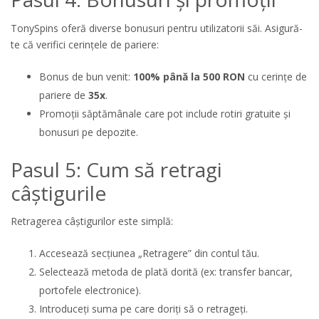
TonySpins oferă diverse bonusuri pentru utilizatorii săi. Asigură-
te că verifici cerințele de pariere:
Bonus de bun venit:
100% până la 500 RON
cu cerințe de
pariere de
35x
.
Promoții săptămânale care pot include rotiri gratuite și
bonusuri pe depozite.
Pasul 5: Cum să retragi
câștigurile
Retragerea câștigurilor este simplă:
Accesează secțiunea „Retragere” din contul tău.
Selectează metoda de plată dorită (ex: transfer bancar,
portofele electronice).
Introduceți suma pe care doriți să o retrageți.