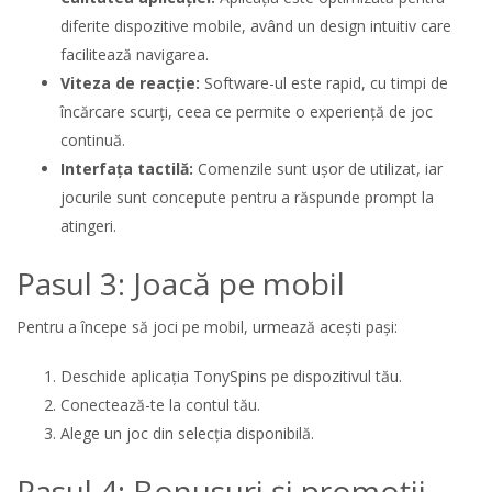
diferite dispozitive mobile, având un design intuitiv care
facilitează navigarea.
Viteza de reacție:
Software-ul este rapid, cu timpi de
încărcare scurți, ceea ce permite o experiență de joc
continuă.
Interfața tactilă:
Comenzile sunt ușor de utilizat, iar
jocurile sunt concepute pentru a răspunde prompt la
atingeri.
Pasul 3: Joacă pe mobil
Pentru a începe să joci pe mobil, urmează acești pași:
Deschide aplicația TonySpins pe dispozitivul tău.
Conectează-te la contul tău.
Alege un joc din selecția disponibilă.
Pasul 4: Bonusuri și promoții