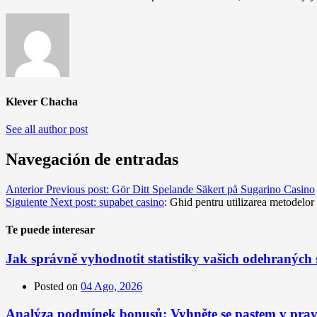
Klever Chacha
See all author post
Navegación de entradas
Anterior
Previous post:
Gör Ditt Spelande Säkert på Sugarino Casino
Siguiente
Next post:
supabet casino
: Ghid pentru utilizarea metodelor 
Te puede interesar
Jak správně vyhodnotit statistiky vašich odehraných 
Posted on
04 Ago, 2026
Analýza podmínek bonusů: Vyhněte se pastem v prav