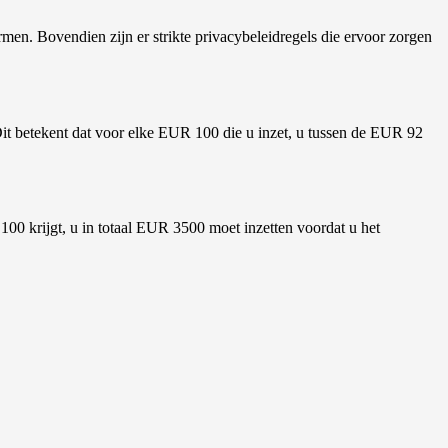
en. Bovendien zijn er strikte privacybeleidregels die ervoor zorgen
Dit betekent dat voor elke EUR 100 die u inzet, u tussen de EUR 92
00 krijgt, u in totaal EUR 3500 moet inzetten voordat u het