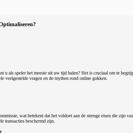
 Optimaliseren?
 u als speler het meeste uit uw tijd halen? Het is cruciaal om te begri
kele veelgestelde vragen en de mythen rond online gokken.
mmissie, wat betekent dat het voldoet aan de strenge eisen die zijn vas
e transacties beschermd zijn.
?