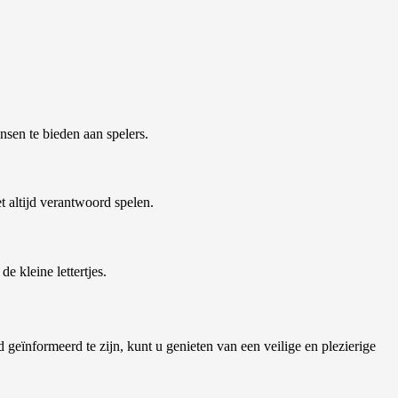
nsen te bieden aan spelers.
 altijd verantwoord spelen.
 kleine lettertjes.
geïnformeerd te zijn, kunt u genieten van een veilige en plezierige