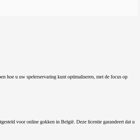
jpen hoe u uw spelerservaring kunt optimaliseren, met de focus op
tgesteld voor online gokken in België. Deze licentie garandeert dat u