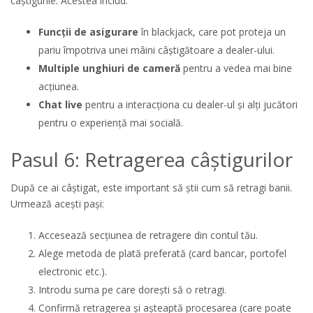
câștigurile. Acestea includ:
Funcții de asigurare
în blackjack, care pot proteja un
pariu împotriva unei mâini câștigătoare a dealer-ului.
Multiple unghiuri de cameră
pentru a vedea mai bine
acțiunea.
Chat live
pentru a interacționa cu dealer-ul și alți jucători
pentru o experiență mai socială.
Pasul 6: Retragerea câștigurilor
După ce ai câștigat, este important să știi cum să retragi banii.
Urmează acești pași:
Accesează secțiunea de retragere din contul tău.
Alege metoda de plată preferată (card bancar, portofel
electronic etc.).
Introdu suma pe care dorești să o retragi.
Confirmă retragerea și așteaptă procesarea (care poate