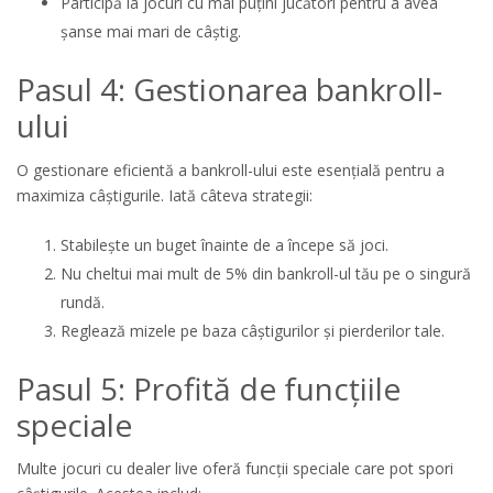
Participă la jocuri cu mai puțini jucători pentru a avea
șanse mai mari de câștig.
Pasul 4: Gestionarea bankroll-
ului
O gestionare eficientă a bankroll-ului este esențială pentru a
maximiza câștigurile. Iată câteva strategii:
Stabilește un buget înainte de a începe să joci.
Nu cheltui mai mult de 5% din bankroll-ul tău pe o singură
rundă.
Reglează mizele pe baza câștigurilor și pierderilor tale.
Pasul 5: Profită de funcțiile
speciale
Multe jocuri cu dealer live oferă funcții speciale care pot spori