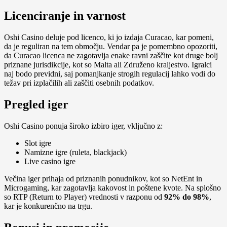
Licenciranje in varnost
Oshi Casino deluje pod licenco, ki jo izdaja Curacao, kar pomeni,
da je reguliran na tem območju. Vendar pa je pomembno opozoriti,
da Curacao licenca ne zagotavlja enake ravni zaščite kot druge bolj
priznane jurisdikcije, kot so Malta ali Združeno kraljestvo. Igralci
naj bodo previdni, saj pomanjkanje strogih regulacij lahko vodi do
težav pri izplačilih ali zaščiti osebnih podatkov.
Pregled iger
Oshi Casino ponuja široko izbiro iger, vključno z:
Slot igre
Namizne igre (ruleta, blackjack)
Live casino igre
Večina iger prihaja od priznanih ponudnikov, kot so NetEnt in
Microgaming, kar zagotavlja kakovost in poštene kvote. Na splošno
so RTP (Return to Player) vrednosti v razponu od
92% do 98%
,
kar je konkurenčno na trgu.