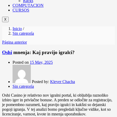
Racks
COMPUTACION
CURSOS
X
Inicio
/
Sin categoría
Página anterior
Oshi
mnenja: Kaj pravijo igralci?
Posted on
15 May, 2025
Posted by:
Klever Chacha
Sin categoría
Oshi Casino je relativno nov igralni portal, ki obljublja raznoliko
izbiro iger in privlačne bonuse. A preden se odločite za registracijo,
je pomembno razumeti, kaj pravijo igralci in kakšni so dejanski
pogoji igranja. V tej analizi bomo pregledali ključne vidike, kot so
licenciranje, varnost, kvote in mnenja uporabnikov.