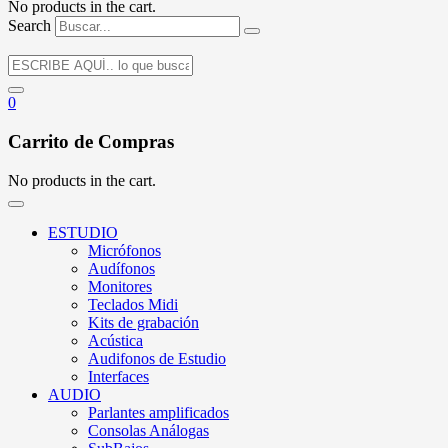
No products in the cart.
Search
0
Carrito de Compras
No products in the cart.
ESTUDIO
Micrófonos
Audífonos
Monitores
Teclados Midi
Kits de grabación
Acústica
Audifonos de Estudio
Interfaces
AUDIO
Parlantes amplificados
Consolas Análogas