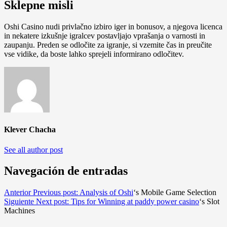
Sklepne misli
Oshi Casino nudi privlačno izbiro iger in bonusov, a njegova licenca
in nekatere izkušnje igralcev postavljajo vprašanja o varnosti in
zaupanju. Preden se odločite za igranje, si vzemite čas in preučite
vse vidike, da boste lahko sprejeli informirano odločitev.
Klever Chacha
See all author post
Navegación de entradas
Anterior
Previous post:
Analysis of
Oshi
‘s Mobile Game Selection
Siguiente
Next post:
Tips for Winning at
paddy power casino
‘s Slot
Machines