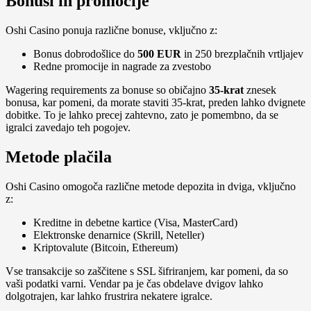
Bonusi in promocije
Oshi Casino ponuja različne bonuse, vključno z:
Bonus dobrodošlice do
500 EUR
in 250 brezplačnih vrtljajev
Redne promocije in nagrade za zvestobo
Wagering requirements za bonuse so običajno
35-krat
znesek
bonusa, kar pomeni, da morate staviti 35-krat, preden lahko dvignete
dobitke. To je lahko precej zahtevno, zato je pomembno, da se
igralci zavedajo teh pogojev.
Metode plačila
Oshi Casino omogoča različne metode depozita in dviga, vključno
z:
Kreditne in debetne kartice (Visa, MasterCard)
Elektronske denarnice (Skrill, Neteller)
Kriptovalute (Bitcoin, Ethereum)
Vse transakcije so zaščitene s SSL šifriranjem, kar pomeni, da so
vaši podatki varni. Vendar pa je čas obdelave dvigov lahko
dolgotrajen, kar lahko frustrira nekatere igralce.