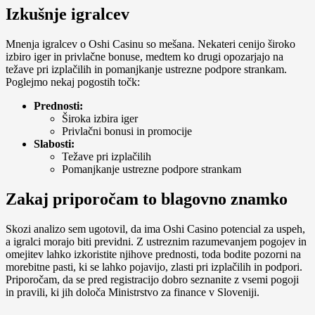
Izkušnje igralcev
Mnenja igralcev o Oshi Casinu so mešana. Nekateri cenijo široko
izbiro iger in privlačne bonuse, medtem ko drugi opozarjajo na
težave pri izplačilih in pomanjkanje ustrezne podpore strankam.
Poglejmo nekaj pogostih točk:
Prednosti:
Široka izbira iger
Privlačni bonusi in promocije
Slabosti:
Težave pri izplačilih
Pomanjkanje ustrezne podpore strankam
Zakaj priporočam to blagovno znamko
Skozi analizo sem ugotovil, da ima Oshi Casino potencial za uspeh,
a igralci morajo biti previdni. Z ustreznim razumevanjem pogojev in
omejitev lahko izkoristite njihove prednosti, toda bodite pozorni na
morebitne pasti, ki se lahko pojavijo, zlasti pri izplačilih in podpori.
Priporočam, da se pred registracijo dobro seznanite z vsemi pogoji
in pravili, ki jih določa Ministrstvo za finance v Sloveniji.