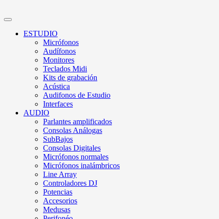
ESTUDIO
Micrófonos
Audífonos
Monitores
Teclados Midi
Kits de grabación
Acústica
Audifonos de Estudio
Interfaces
AUDIO
Parlantes amplificados
Consolas Análogas
SubBajos
Consolas Digitales
Micrófonos normales
Micrófonos inalámbricos
Line Array
Controladores DJ
Potencias
Accesorios
Medusas
Perifonéo