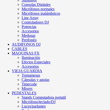
SubBajos
Consolas Digitales
Micrófonos normales
Micrófonos inalámbricos
Line Array
Controladores DJ
Potencias
Accesorios
Medusas
Perifonéo
AUDIFONOS DJ
CABLES
MAQUINAS FX
Iluminación
Efectos Especiales
Accesorios
VIEJA GUARDIA
Tornamesas
Cápsulas y agujas
Timecode
Mixers
PEDESTALES
Stands Computadora portatil
Micrófono/teclado/DJ
Luces/parlantes