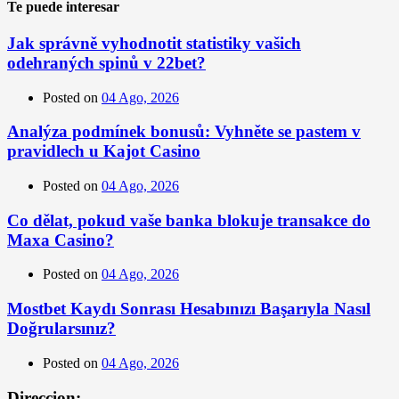
Te puede interesar
Jak správně vyhodnotit statistiky vašich
odehraných spinů v 22bet?
Posted on
04 Ago, 2026
Analýza podmínek bonusů: Vyhněte se pastem v
pravidlech u Kajot Casino
Posted on
04 Ago, 2026
Co dělat, pokud vaše banka blokuje transakce do
Maxa Casino?
Posted on
04 Ago, 2026
Mostbet Kaydı Sonrası Hesabınızı Başarıyla Nasıl
Doğrularsınız?
Posted on
04 Ago, 2026
Direccion: