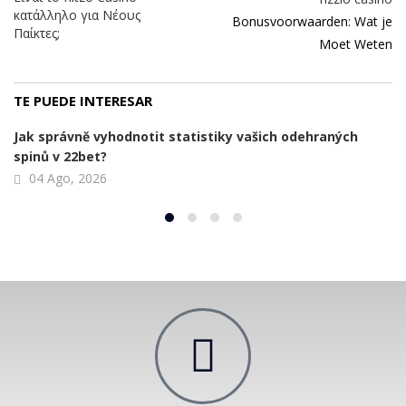
κατάλληλο για Νέους
Bonusvoorwaarden: Wat je
Παίκτες;
Moet Weten
TE PUEDE INTERESAR
Jak správně vyhodnotit statistiky vašich odehraných
spinů v 22bet?
04 Ago, 2026