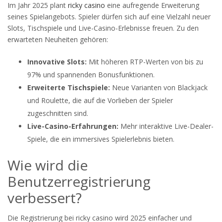
Im Jahr 2025 plant
ricky casino
eine aufregende Erweiterung
seines Spielangebots. Spieler dürfen sich auf eine Vielzahl neuer
Slots, Tischspiele und Live-Casino-Erlebnisse freuen. Zu den
erwarteten Neuheiten gehören:
Innovative Slots:
Mit höheren RTP-Werten von bis zu
97% und spannenden Bonusfunktionen.
Erweiterte Tischspiele:
Neue Varianten von Blackjack
und Roulette, die auf die Vorlieben der Spieler
zugeschnitten sind.
Live-Casino-Erfahrungen:
Mehr interaktive Live-Dealer-
Spiele, die ein immersives Spielerlebnis bieten.
Wie wird die
Benutzerregistrierung
verbessert?
Die Registrierung bei ricky casino wird 2025 einfacher und