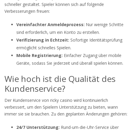
schneller gestaltet. Spieler können sich auf folgende
Verbesserungen freuen:
Vereinfachter Anmeldeprozess:
Nur wenige Schritte
sind erforderlich, um ein Konto zu erstellen.
Verifizierung in Echtzeit:
Sofortige Identitätsprüfung
ermöglicht schnelles Spielen.
Mobile Registrierung:
Einfacher Zugang über mobile
Geräte, sodass Sie jederzeit und überall spielen können.
Wie hoch ist die Qualität des
Kundenservice?
Der Kundenservice von ricky casino wird kontinuierlich
verbessert, um den Spielern Unterstützung zu bieten, wann
immer sie sie brauchen. Zu den geplanten Änderungen gehören:
24/7 Unterstützung:
Rund-um-die-Uhr-Service über