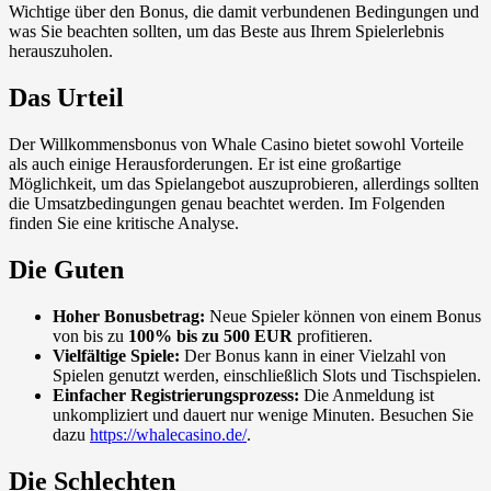
Wichtige über den Bonus, die damit verbundenen Bedingungen und
was Sie beachten sollten, um das Beste aus Ihrem Spielerlebnis
herauszuholen.
Das Urteil
Der Willkommensbonus von Whale Casino bietet sowohl Vorteile
als auch einige Herausforderungen. Er ist eine großartige
Möglichkeit, um das Spielangebot auszuprobieren, allerdings sollten
die Umsatzbedingungen genau beachtet werden. Im Folgenden
finden Sie eine kritische Analyse.
Die Guten
Hoher Bonusbetrag:
Neue Spieler können von einem Bonus
von bis zu
100% bis zu 500 EUR
profitieren.
Vielfältige Spiele:
Der Bonus kann in einer Vielzahl von
Spielen genutzt werden, einschließlich Slots und Tischspielen.
Einfacher Registrierungsprozess:
Die Anmeldung ist
unkompliziert und dauert nur wenige Minuten. Besuchen Sie
dazu
https://whalecasino.de/
.
Die Schlechten