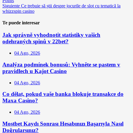
post:
Points
de
Next
Siguiente
Ce trebuie să știi despre jocurile de slot cu tematică la
entradas
post:
whizzspin casino
Te puede interesar
Jak správně vyhodnotit statistiky vašich
odehraných spinů v 22bet?
Posted
04 Ago, 2026
on
Analýza podmínek bonusů: Vyhněte se pastem v
pravidlech u Kajot Casino
Posted
04 Ago, 2026
on
Co dělat, pokud vaše banka blokuje transakce do
Maxa Casino?
Posted
04 Ago, 2026
on
Mostbet Kaydı Sonrası Hesabınızı Başarıyla Nasıl
Doğrularsınız?