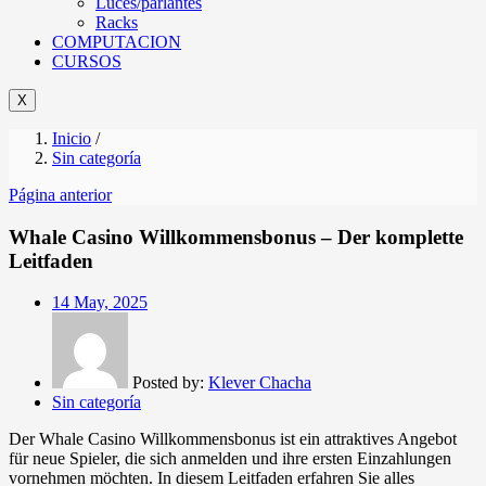
Luces/parlantes
Racks
COMPUTACION
CURSOS
X
Inicio
/
Sin categoría
Página anterior
Whale Casino Willkommensbonus – Der komplette
Leitfaden
Posted
14 May, 2025
on
Posted by:
Klever Chacha
Sin categoría
Der Whale Casino Willkommensbonus ist ein attraktives Angebot
für neue Spieler, die sich anmelden und ihre ersten Einzahlungen
vornehmen möchten. In diesem Leitfaden erfahren Sie alles