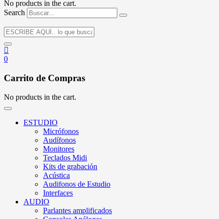
No products in the cart.
Search
0
Carrito de Compras
No products in the cart.
ESTUDIO
Micrófonos
Audífonos
Monitores
Teclados Midi
Kits de grabación
Acústica
Audifonos de Estudio
Interfaces
AUDIO
Parlantes amplificados