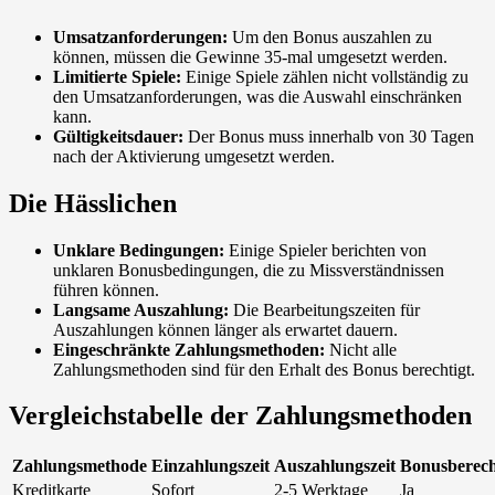
Umsatzanforderungen:
Um den Bonus auszahlen zu
können, müssen die Gewinne 35-mal umgesetzt werden.
Limitierte Spiele:
Einige Spiele zählen nicht vollständig zu
den Umsatzanforderungen, was die Auswahl einschränken
kann.
Gültigkeitsdauer:
Der Bonus muss innerhalb von 30 Tagen
nach der Aktivierung umgesetzt werden.
Die Hässlichen
Unklare Bedingungen:
Einige Spieler berichten von
unklaren Bonusbedingungen, die zu Missverständnissen
führen können.
Langsame Auszahlung:
Die Bearbeitungszeiten für
Auszahlungen können länger als erwartet dauern.
Eingeschränkte Zahlungsmethoden:
Nicht alle
Zahlungsmethoden sind für den Erhalt des Bonus berechtigt.
Vergleichstabelle der Zahlungsmethoden
Zahlungsmethode
Einzahlungszeit
Auszahlungszeit
Bonusberech
Kreditkarte
Sofort
2-5 Werktage
Ja